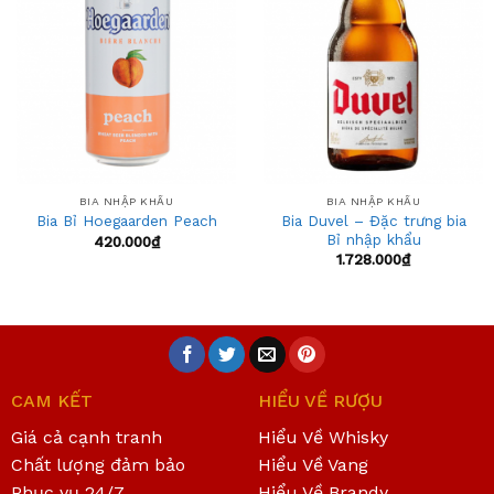
wishlist
wishlist
BIA NHẬP KHẨU
BIA NHẬP KHẨU
Bia Duvel – Đặc trưng bia
Bia Bỉ Hoegaarden Peach
Bỉ nhập khẩu
420.000
₫
1.728.000
₫
CAM KẾT
HIỂU VỀ RƯỢU
Giá cả cạnh tranh
Hiểu Về Whisky
Chất lượng đảm bảo
Hiểu Về Vang
Phục vụ 24/7
Hiểu Về Brandy