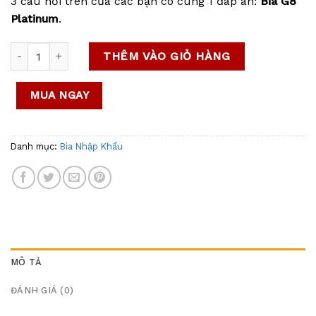
3 câu hỏi trên của các bạn có cùng 1 đáp án:
Bia G8
Platinum
.
Bia G8 PLATINUM – Chuẩn vị bia ĐỨC số lượng
THÊM VÀO GIỎ HÀNG
MUA NGAY
Danh mục:
Bia Nhập Khẩu
MÔ TẢ
ĐÁNH GIÁ (0)