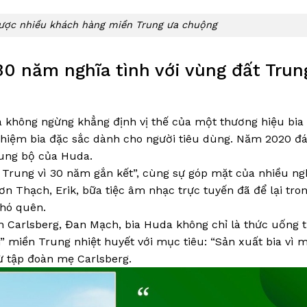
được nhiều khách hàng miền Trung ưa chuộng
0 năm nghĩa tình với vùng đất Trun
 không ngừng khẳng định vị thế của một thương hiệu bia 
ghiệm bia đặc sắc dành cho người tiêu dùng. Năm 2020 đ
rung bộ của Huda.
Trung vì 30 năm gắn kết”, cùng sự góp mặt của nhiều ng
ơn Thạch, Erik, bữa tiệc âm nhạc trực tuyến đã để lại tro
khó quên.
àn Carlsberg, Đan Mạch, bia Huda không chỉ là thức uống 
 miền Trung nhiệt huyết với mục tiêu: “Sản xuất bia vì 
từ tập đoàn mẹ Carlsberg.