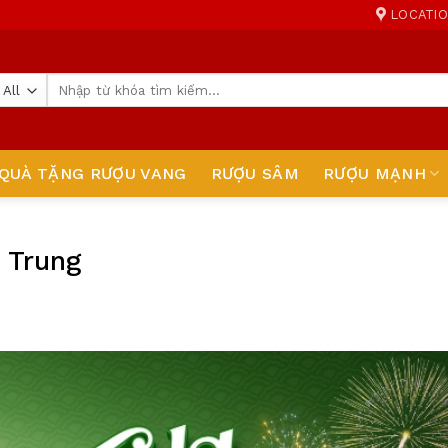
LOCATI
Tìm
kiếm:
QUÀ TẶNG RƯỢU VANG
RƯỢU SÂM
RƯỢU MẠNH
 Trung