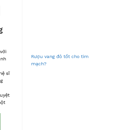
g
với
Rượu vang đỏ tốt cho tim
ánh
mạch?
hệ sĩ
ng
tuyệt
một