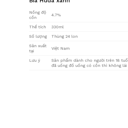
Bia Huda xanh
Nồng độ
4.7%
cồn
Thể tích
330ml
Số lượng
Thùng 24 lon
Sản xuất
Việt Nam
tại
Lưu ý
Sản phẩm dành cho người trên 18 tuổ
đã uống đồ uống có cồn thì không lái 