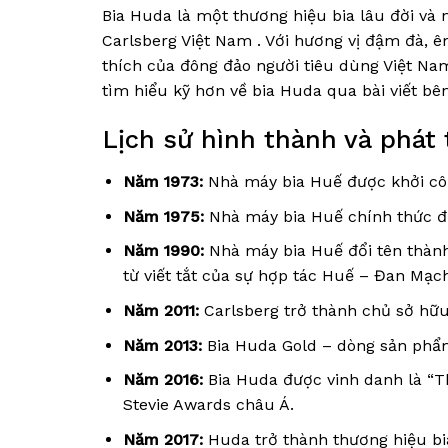
Bia Huda là một thương hiệu bia lâu đời và 
Carlsberg Việt Nam . Với hương vị đậm đà, ê
thích của đông đảo người tiêu dùng Việt Na
tìm hiểu kỹ hơn về bia Huda qua bài viết bê
Lịch sử hình thành và phát
Năm 1973:
Nhà máy bia Huế được khởi côn
Năm 1975:
Nhà máy bia Huế chính thức đi 
Năm 1990:
Nhà máy bia Huế đổi tên thành 
từ viết tắt của sự hợp tác Huế – Đan Mạc
Năm 2011:
Carlsberg trở thành chủ sở hữ
Năm 2013:
Bia Huda Gold – dòng sản phẩm
Năm 2016:
Bia Huda được vinh danh là “Th
Stevie Awards châu Á.
Năm 2017:
Huda trở thành thương hiệu bia