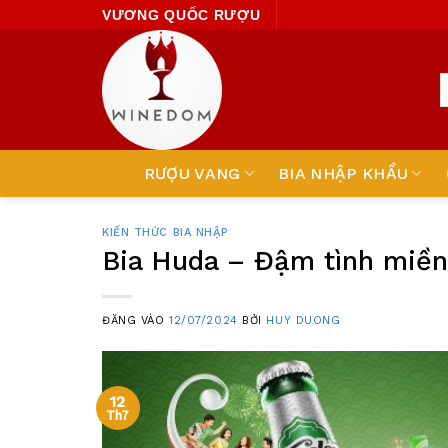
Skip
VƯƠNG QUỐC RƯỢU
to
content
RƯỢU VANG
BIA NHẬP KHẨU
KIẾN THỨC BIA NHẬP
Bia Huda – Đậm tình miền
ĐĂNG VÀO
12/07/2024
BỞI
HUY DUONG
12
Th7