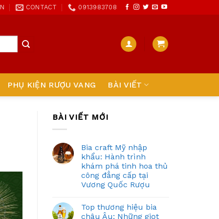
ON
CONTACT
0913983708
PHỤ KIỆN RƯỢU VANG
BÀI VIẾT
BÀI VIẾT MỚI
Bia craft Mỹ nhập
khẩu: Hành trình
khám phá tinh hoa thủ
công đẳng cấp tại
Vương Quốc Rượu
Top thương hiệu bia
châu Âu: Những giọt