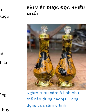
BÀI VIẾT ĐƯỢC ĐỌC NHIỀU
êu
NHẤT
 Rượu
uế.
h là
Ngâm rượu sâm ô linh như
ưởng
thế nào đúng cách| 8 Công
dụng của sâm ô linh
3 huy