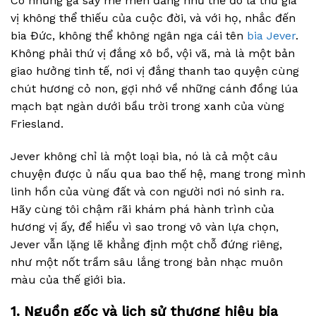
Có những gã say mê men đắng như thể đó là thứ gia
vị không thể thiếu của cuộc đời, và với họ, nhắc đến
bia Đức, không thể không ngân nga cái tên
bia Jever
.
Không phải thứ vị đắng xô bồ, vội vã, mà là một bản
giao hưởng tinh tế, nơi vị đắng thanh tao quyện cùng
chút hương cỏ non, gợi nhớ về những cánh đồng lúa
mạch bạt ngàn dưới bầu trời trong xanh của vùng
Friesland.
Jever không chỉ là một loại bia, nó là cả một câu
chuyện được ủ nấu qua bao thế hệ, mang trong mình
linh hồn của vùng đất và con người nơi nó sinh ra.
Hãy cùng tôi chậm rãi khám phá hành trình của
hương vị ấy, để hiểu vì sao trong vô vàn lựa chọn,
Jever vẫn lặng lẽ khẳng định một chỗ đứng riêng,
như một nốt trầm sâu lắng trong bản nhạc muôn
màu của thế giới bia.
1. Nguồn gốc và lịch sử thương hiệu bia