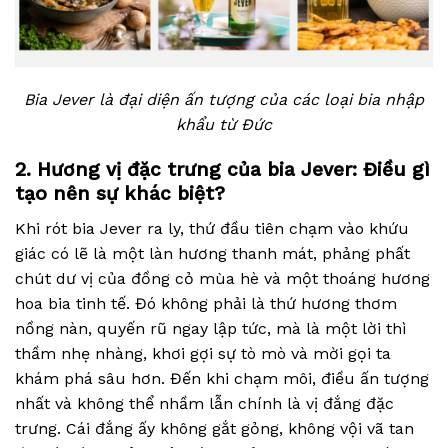
Bia Jever là đại diện ấn tượng của các loại bia nhập
khẩu từ Đức
2. Hương vị đặc trưng của bia Jever: Điều gì
tạo nên sự khác biệt?
Khi rót bia Jever ra ly, thứ đầu tiên chạm vào khứu
giác có lẽ là một làn hương thanh mát, phảng phất
chút dư vị của đồng cỏ mùa hè và một thoáng hương
hoa bia tinh tế. Đó không phải là thứ hương thơm
nồng nàn, quyến rũ ngay lập tức, mà là một lời thì
thầm nhẹ nhàng, khơi gợi sự tò mò và mời gọi ta
khám phá sâu hơn. Đến khi chạm môi, điều ấn tượng
nhất và không thể nhầm lẫn chính là vị đắng đặc
trưng. Cái đắng ấy không gắt gỏng, không vội vã tan