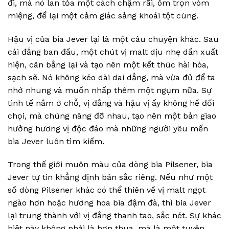
đi, mà nó lan tỏa một cách chậm rãi, ôm trọn vòm
miệng, để lại một cảm giác sảng khoái tột cùng.
Hậu vị của bia Jever lại là một câu chuyện khác. Sau
cái đắng ban đầu, một chút vị malt dịu nhẹ dần xuất
hiện, cân bằng lại và tạo nên một kết thúc hài hòa,
sạch sẽ. Nó không kéo dài dai dẳng, mà vừa đủ để ta
nhớ nhung và muốn nhấp thêm một ngụm nữa. Sự
tinh tế nằm ở chỗ, vị đắng và hậu vị ấy không hề đối
chọi, mà chúng nâng đỡ nhau, tạo nên một bản giao
hưởng hương vị độc đáo mà những người yêu mến
bia Jever luôn tìm kiếm.
Trong thế giới muôn màu của dòng bia Pilsener, bia
Jever tự tin khẳng định bản sắc riêng. Nếu như một
số dòng Pilsener khác có thể thiên về vị malt ngọt
ngào hơn hoặc hương hoa bia đậm đà, thì bia Jever
lại trung thành với vị đắng thanh tao, sắc nét. Sự khác
biệt này không phải là hơn thua, mà là một tuyên