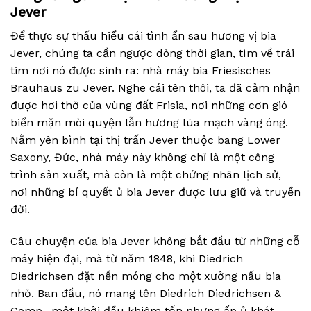
Jever
Để thực sự thấu hiểu cái tình ẩn sau hương vị bia
Jever, chúng ta cần ngược dòng thời gian, tìm về trái
tim nơi nó được sinh ra: nhà máy bia Friesisches
Brauhaus zu Jever. Nghe cái tên thôi, ta đã cảm nhận
được hơi thở của vùng đất Frisia, nơi những cơn gió
biển mặn mòi quyện lẫn hương lúa mạch vàng óng.
Nằm yên bình tại thị trấn Jever thuộc bang Lower
Saxony, Đức, nhà máy này không chỉ là một công
trình sản xuất, mà còn là một chứng nhân lịch sử,
nơi những bí quyết ủ bia Jever được lưu giữ và truyền
đời.
Câu chuyện của bia Jever không bắt đầu từ những cỗ
máy hiện đại, mà từ năm 1848, khi Diedrich
Diedrichsen đặt nền móng cho một xưởng nấu bia
nhỏ. Ban đầu, nó mang tên Diedrich Diedrichsen &
Comp., một khởi đầu khiêm tốn nhưng ấp ủ khát