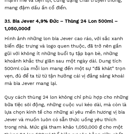
mạnh mẽ và tiện lợi, cùng dạng chai truyền thống,
mang đậm dấu ấn cổ điển.
3.1. Bia Jever 4,9% Đức – Thùng 24 Lon 500ml –
1,050,000đ
Hình ảnh những lon bia Jever cao ráo, với sắc xanh
biển đặc trưng và logo quen thuộc, đã trở nên gần
gũi với không ít những buổi tụ tập bạn bè, những
khoảnh khắc thư giãn sau một ngày dài. Dung tích
500ml của mỗi lon mang đến một sự “đã khát” trọn
vẹn, đủ để ta từ từ tận hưởng cái vị đắng sảng khoái
mà bia Jever mang lại.
Quy cách thùng 24 lon không chỉ phù hợp cho những
bữa tiệc sôi động, những cuộc vui kéo dài, mà còn là
lựa chọn kinh tế cho những ai yêu mến hương vị bia
Jever và muốn luôn có sẵn thức uống yêu thích
trong nhà. Mức giá tham khảo 1,050,000 ₫ cho một