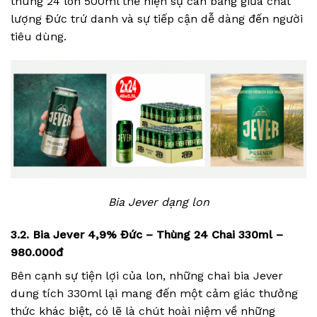
thùng 24 lon 500ml thể hiện sự cân bằng giữa chất
lượng Đức trứ danh và sự tiếp cận dễ dàng đến người
tiêu dùng.
Bia Jever dạng lon
3.2. Bia Jever 4,9% Đức – Thùng 24 Chai 330ml –
980.000đ
Bên cạnh sự tiện lợi của lon, những chai bia Jever
dung tích 330ml lại mang đến một cảm giác thưởng
thức khác biệt, có lẽ là chút hoài niệm về những