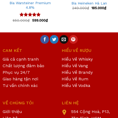
Bia Warsteiner Premium
Bia Heineken Hà Lan
4.8%
249.000
₫
185.000
₫
650.000
₫
599.000
₫
Được xếp
hạng
5.00
5 sao
CAM KẾT
HIỂU VỀ RƯỢU
Giá cả cạnh tranh
Hiểu Về Whisky
Chất lượng đảm bảo
Hiểu Về Vang
Phục vụ 24/7
Hiểu Về Brandy
Giao hàng tận nơi
Hiểu Về Rum
Tư vấn chính xác
Hiểu Về Vodka
VỀ CHÚNG TÔI
LIÊN HỆ
Giới thiệu
554 Cộng Hoà, P13,