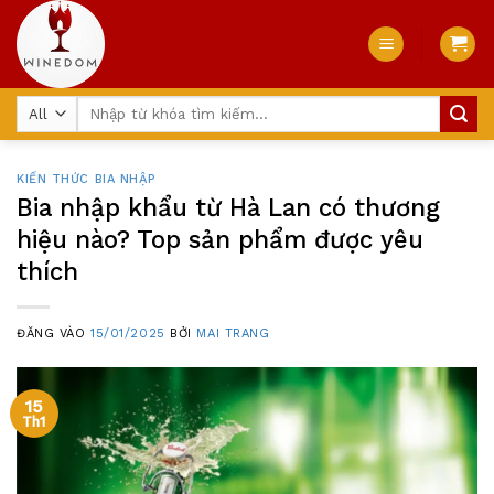
Skip
to
content
Tìm
kiếm:
KIẾN THỨC BIA NHẬP
Bia nhập khẩu từ Hà Lan có thương
hiệu nào? Top sản phẩm được yêu
thích
ĐĂNG VÀO
15/01/2025
BỞI
MAI TRANG
15
Th1