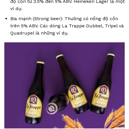
độ cồn từ 3.5% đến 5% ABV. Heineken Lager là một
ví dụ.
Bia mạnh (Strong beer): Thường có nồng độ cồn
trên 5% ABV. Các dòng La Trappe Dubbel, Tripel và
Quadrupel là những ví dụ.