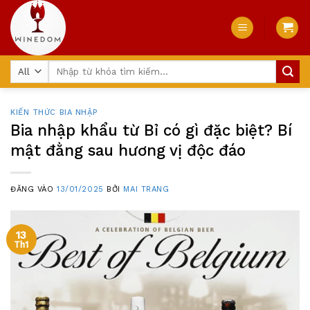
Skip
to
content
Tìm
kiếm:
KIẾN THỨC BIA NHẬP
Bia nhập khẩu từ Bỉ có gì đặc biệt? Bí
mật đằng sau hương vị độc đáo
ĐĂNG VÀO
13/01/2025
BỞI
MAI TRANG
13
Th1