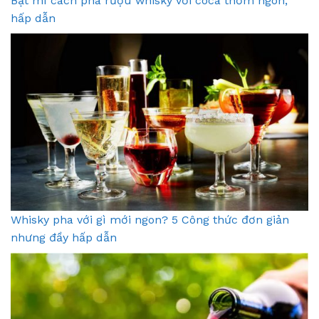
Bật mí cách pha rượu whisky với coca thơm ngon,
hấp dẫn
Whisky pha với gì mới ngon? 5 Công thức đơn giản
nhưng đầy hấp dẫn