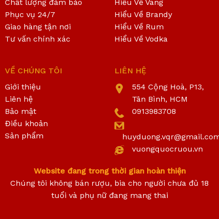
Chất lượng đảm bảo
Hiểu Về Vang
Phục vụ 24/7
Hiểu Về Brandy
Giao hàng tận nơi
Hiểu Về Rum
Tư vấn chính xác
Hiểu Về Vodka
VỀ CHÚNG TÔI
LIÊN HỆ
Giới thiệu
554 Cộng Hoà, P13,
Liên hệ
Tân Bình, HCM
Bảo mật
0913983708
Điều khoản
Sản phẩm
huyduong.vqr@gmail.co
vuongquocruou.vn
Website đang trong thời gian hoàn thiện
Chúng tôi không bán rượu, bia cho người chưa đủ 18
tuổi và phụ nữ đang mang thai