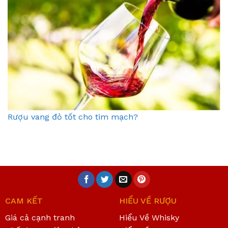
Rượu vang đỏ tốt cho tim mạch?
CAM KẾT
HIỂU VỀ RƯỢU
Giá cả cạnh tranh
Hiểu Về Whisky