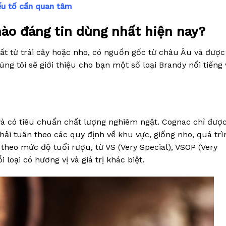
ếu tố cần quan tâm
nào đáng tin dùng nhất hiện nay?
t từ trái cây hoặc nho, có nguồn gốc từ châu Âu và đượ
húng tôi sẽ giới thiệu cho bạn một số loại Brandy nổi tiếng
 và có tiêu chuẩn chất lượng nghiêm ngặt. Cognac chỉ đượ
hải tuân theo các quy định về khu vực, giống nho, quá trì
theo mức độ tuổi rượu, từ VS (Very Special), VSOP (Very
 loại có hương vị và giá trị khác biệt.