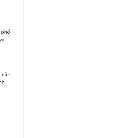
c phổ
 và
c sản
nh