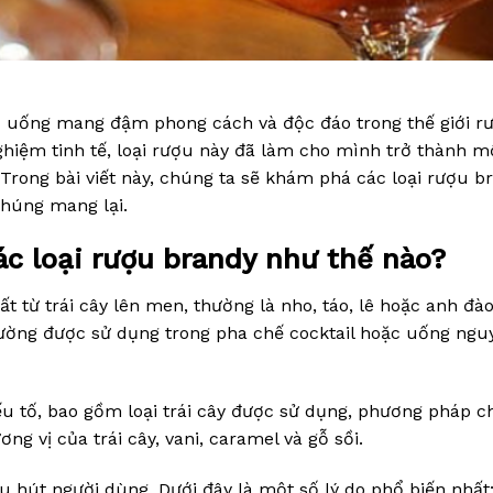
ồ uống mang đậm phong cách và độc đáo trong thế giới r
ghiệm tinh tế, loại rượu này đã làm cho mình trở thành m
Trong bài viết này, chúng ta sẽ khám phá các loại rượu b
chúng mang lại.
ác loại rượu brandy như thế nào?
 từ trái cây lên men, thường là nho, táo, lê hoặc anh đào
hường được sử dụng trong pha chế cocktail hoặc uống ngu
u tố, bao gồm loại trái cây được sử dụng, phương pháp 
ng vị của trái cây, vani, caramel và gỗ sồi.
hu hút người dùng. Dưới đây là một số lý do phổ biến nhất