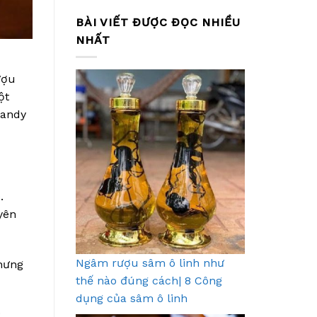
BÀI VIẾT ĐƯỢC ĐỌC NHIỀU
NHẤT
ượu
ột
randy
.
yên
Ngâm rượu sâm ô linh như
chưng
thế nào đúng cách| 8 Công
dụng của sâm ô linh
: