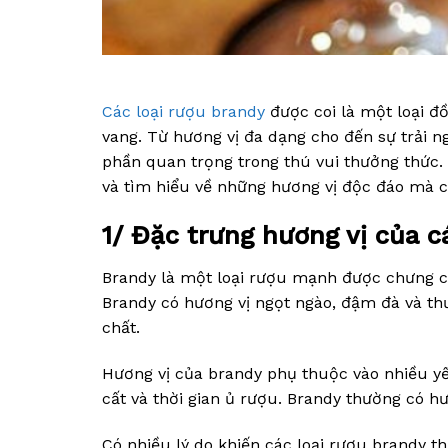
Các loại rượu brandy
được coi là một loại đ
vang. Từ hương vị đa dạng cho đến sự trải n
phần quan trọng trong thú vui thưởng thức. 
và tìm hiểu về những hương vị độc đáo mà 
1/ Đặc trưng hương vị của c
Brandy là một loại rượu mạnh được chưng cất
Brandy có hương vị ngọt ngào, đậm đà và t
chất.
Hương vị của brandy phụ thuộc vào nhiều yế
cất và thời gian ủ rượu. Brandy thường có hươ
Có nhiều lý do khiến các loại rượu brandy t