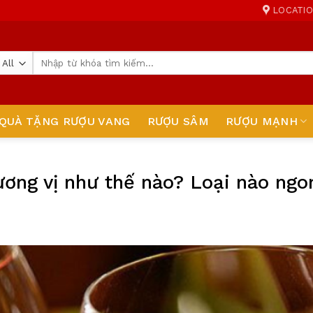
LOCATI
Tìm
kiếm:
QUÀ TẶNG RƯỢU VANG
RƯỢU SÂM
RƯỢU MẠNH
ương vị như thế nào? Loại nào ngo