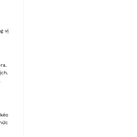
g vị
ra.
ịch.
à
 kéo
thức