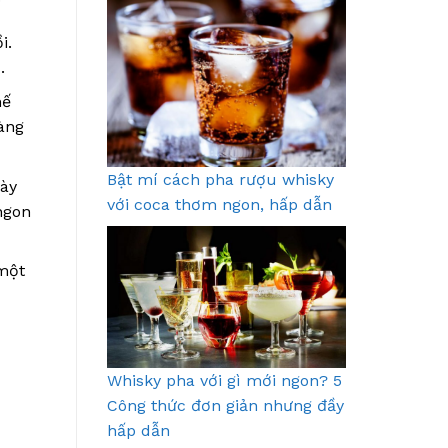
i.
.
hế
àng
Bật mí cách pha rượu whisky
này
với coca thơm ngon, hấp dẫn
ngon
 một
Whisky pha với gì mới ngon? 5
Công thức đơn giản nhưng đầy
hấp dẫn