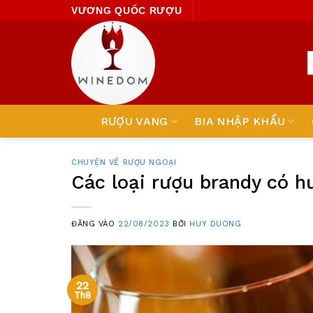
Skip
VƯƠNG QUỐC RƯỢU
to
content
RƯỢU VANG
BIA NHẬP KHẨU
CHUYỆN VỀ RƯỢU NGOẠI
Các loại rượu brandy có h
ĐĂNG VÀO
22/08/2023
BỞI
HUY DUONG
22
Th8