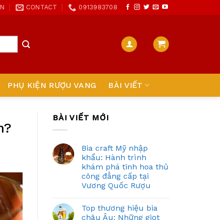
ON
CONTACT
0913983708
PHỤ KIỆN RƯỢU VANG
BÀI VIẾT
BÀI VIẾT MỚI
n?
Bia craft Mỹ nhập
khẩu: Hành trình
khám phá tinh hoa thủ
công đẳng cấp tại
Vương Quốc Rượu
Top thương hiệu bia
châu Âu: Những giọt