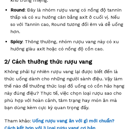
khô trong miệng.
Round
: Đây là nhóm rượu vang có nồng độ tannin
thấp và có xu hướng cân bằng axit ở cuối vị. Nếu
so với Tannin cao, Round tương đối êm và dễ uống
hơn.
Spicy
: Thông thường, nhóm rượu vang này có xu
hướng giàu axit hoặc có nồng độ cồn cao.
2/ Cách thưởng thức rượu vang
Không phải tự nhiên rượu vang lại được biết đến là
thức uống dành cho những người sành điệu. Vậy làm
thế nào để thưởng thức loại đồ uống có cồn hảo hạng
này đúng điệu? Thực tế, việc chọn loại rượu sao cho
phù hợp với hoàn cảnh, tâm trạng hay món ăn mà
bạn dùng kèm cực kỳ quan trọng đấy.
Tham khảo:
Uống rượu vang ăn với gì mới chuẩn?
Cách kết hợp với 3 loại rượu vang cơ bản