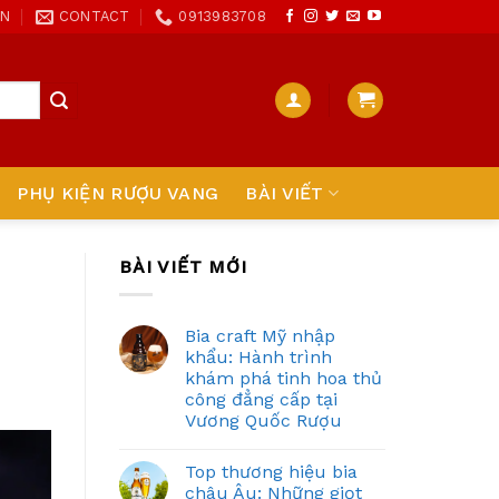
ON
CONTACT
0913983708
PHỤ KIỆN RƯỢU VANG
BÀI VIẾT
BÀI VIẾT MỚI
Bia craft Mỹ nhập
khẩu: Hành trình
khám phá tinh hoa thủ
công đẳng cấp tại
Vương Quốc Rượu
Top thương hiệu bia
châu Âu: Những giọt