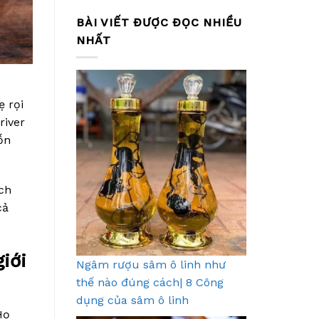
BÀI VIẾT ĐƯỢC ĐỌC NHIỀU
NHẤT
ẹ rọi
river
ỗn
ách
cả
giới
Ngâm rượu sâm ô linh như
thế nào đúng cách| 8 Công
dụng của sâm ô linh
Họ