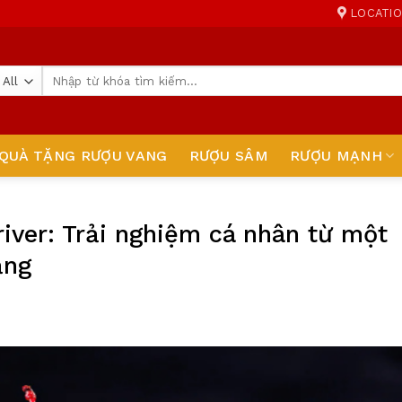
LOCATI
Tìm
kiếm:
QUÀ TẶNG RƯỢU VANG
RƯỢU SÂM
RƯỢU MẠNH
iver: Trải nghiệm cá nhân từ một
ắng