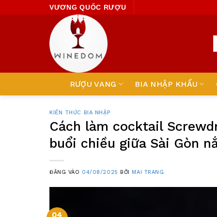
Skip
VƯƠNG QUỐC RƯỢU
to
content
RƯỢU VANG
BIA NHẬP KHẨU
KIẾN THỨC BIA NHẬP
Cách làm cocktail Screwdr
buổi chiều giữa Sài Gòn n
ĐĂNG VÀO
04/08/2025
BỞI
MAI TRANG
04