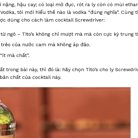
i nặng, hậu cay; có loại mờ đục, rót ra ly còn có mùi ethan
 Vodka, tôi mới hiểu thế nào là vodka “đúng nghĩa”. Cùng 
được dùng cho cách làm cocktail Screwdriver:
 từ ngô – Tito’s không chỉ mượt mà mà còn cực kỳ trung t
ng trẻo của nước cam mà không áp đảo.
“ít mà chất”.
 trong bài này, thì đó là: hãy chọn Tito’s cho ly Screwdri
bản chất của cocktail này.