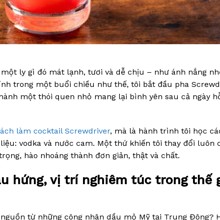
một ly gì đó mát lạnh, tươi và dễ chịu – như ánh nắng nh
ính trong một buổi chiều như thế, tôi bắt đầu pha Screwd
 thành một thói quen nhỏ mang lại bình yên sau cả ngày h
ách làm cocktail Screwdriver
, mà là hành trình tôi học c
 liệu: vodka và nước cam. Một thứ khiến tôi thay đổi luôn 
trọng, hào nhoáng thành đơn giản, thật và chất.
u hứng, vị trí nghiêm túc trong thế 
 bắt nguồn từ những công nhân dầu mỏ Mỹ tại Trung Đông? 