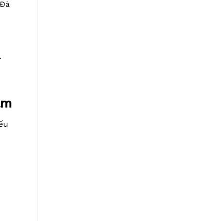
 Đà
.
âm
Nếu