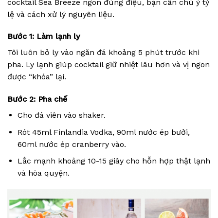
cocktail Sea Breeze ngon đúng điệu, bạn cần chú ý tỷ
lệ và cách xử lý nguyên liệu.
Bước 1: Làm lạnh ly
Tôi luôn bỏ ly vào ngăn đá khoảng 5 phút trước khi
pha. Ly lạnh giúp cocktail giữ nhiệt lâu hơn và vị ngon
được “khóa” lại.
Bước 2: Pha chế
Cho đá viên vào shaker.
Rót 45ml Finlandia Vodka, 90ml nước ép bưởi,
60ml nước ép cranberry vào.
Lắc mạnh khoảng 10-15 giây cho hỗn hợp thật lạnh
và hòa quyện.