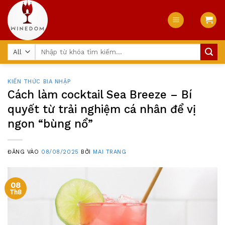
Skip
to
content
Tìm
kiếm:
KIẾN THỨC BIA NHẬP
Cách làm cocktail Sea Breeze – Bí
quyết từ trải nghiệm cá nhân để vị
ngon “bùng nổ”
ĐĂNG VÀO
08/08/2025
BỞI
MAI TRANG
08
Th8