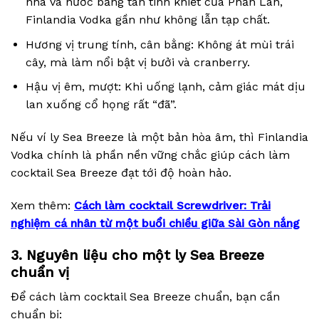
nha và nước băng tan tinh khiết của Phần Lan,
Finlandia Vodka gần như không lẫn tạp chất.
Hương vị trung tính, cân bằng: Không át mùi trái
cây, mà làm nổi bật vị bưởi và cranberry.
Hậu vị êm, mượt: Khi uống lạnh, cảm giác mát dịu
lan xuống cổ họng rất “đã”.
Nếu ví ly Sea Breeze là một bản hòa âm, thì Finlandia
Vodka chính là phần nền vững chắc giúp cách làm
cocktail Sea Breeze đạt tới độ hoàn hảo.
Xem thêm:
Cách làm cocktail Screwdriver: Trải
nghiệm cá nhân từ một buổi chiều giữa Sài Gòn nắng
3. Nguyên liệu cho một ly Sea Breeze
chuẩn vị
Để cách làm cocktail Sea Breeze chuẩn, bạn cần
chuẩn bị: