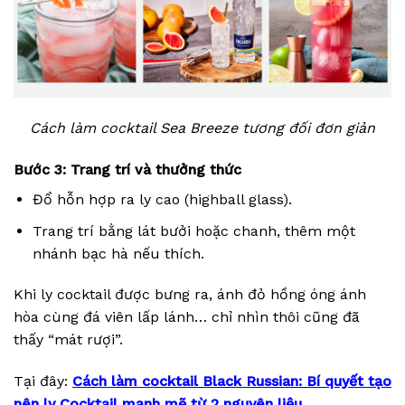
Cách làm cocktail Sea Breeze tương đối đơn giản
Bước 3: Trang trí và thưởng thức
Đổ hỗn hợp ra ly cao (highball glass).
Trang trí bằng lát bưởi hoặc chanh, thêm một
nhánh bạc hà nếu thích.
Khi ly cocktail được bưng ra, ánh đỏ hồng óng ánh
hòa cùng đá viên lấp lánh… chỉ nhìn thôi cũng đã
thấy “mát rượi”.
Tại đây:
Cách làm cocktail Black Russian: Bí quyết tạo
nên ly Cocktail mạnh mẽ từ 2 nguyên liệu