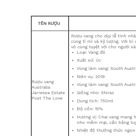
TÊN RƯỢU
Rượu vang cho dịp lễ tình nh
cùng tỉ mỉ và kỹ lượng. Với b
vô cùng tuyệt vời cho người sả
Loại: Vang đỏ
Xuất xứ: Úc
Vùng làm vang: South Austr
Niên vụ: 2019
Rượu vang
Vùng làm vang: South Austr
Australia
Jarressa Estate
Giống nho: Shiraz
Post The Love
Dung tích: 750ml
Độ cồn: 15%
Hương vị: Chai vang mang 
nho mềm mại, cần bằng tuyệ
Nhiệt độ thưởng thức ngon 