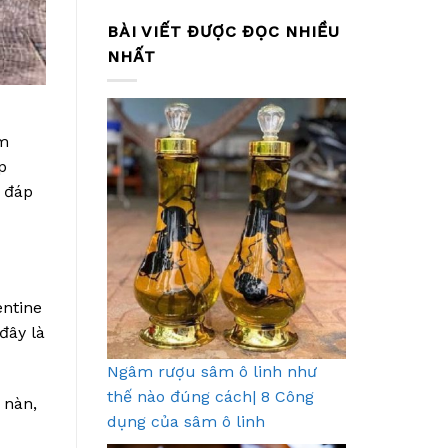
BÀI VIẾT ĐƯỢC ĐỌC NHIỀU
NHẤT
ơm
p
i đáp
entine
đây là
Ngâm rượu sâm ô linh như
thế nào đúng cách| 8 Công
 nàn,
dụng của sâm ô linh