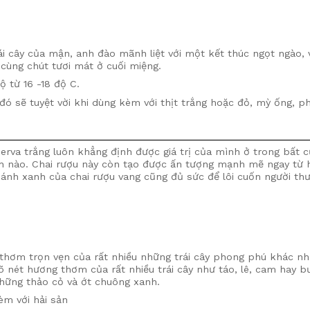
ái cây của mận, anh đào mãnh liệt với một kết thúc ngọt ngào, 
ùng chút tươi mát ở cuối miệng.
ộ từ 16 -18 độ C.
ó sẽ tuyệt vời khi dùng kèm với thịt trắng hoặc đỏ, mỳ ống, p
 trắng luôn khẳng định được giá trị của mình ở trong bất cư
̉nh nào. Chai rượu này còn tạo được ấn tượng mạnh mẽ ngay từ h
ánh xanh của chai rượu vang cũng đủ sức để lôi cuốn người th
ơm trọn vẹn của rất nhiều những trái cây phong phú khác nh
̃ nét hương thơm của rất nhiều trái cây như táo, lê, cam hay bư
̃ng thảo cỏ và ớt chuông xanh.
èm với hải sản