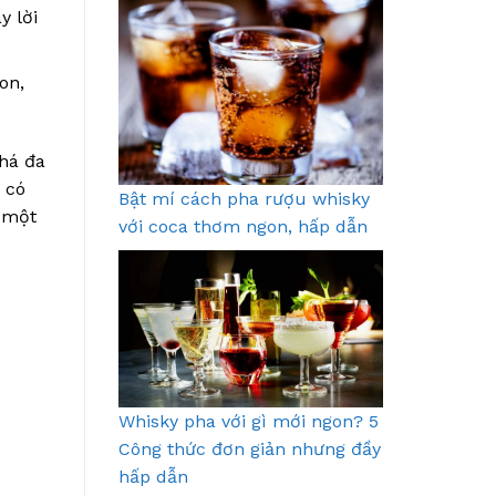
y lời
on,
khá đa
 có
Bật mí cách pha rượu whisky
i một
với coca thơm ngon, hấp dẫn
Whisky pha với gì mới ngon? 5
Công thức đơn giản nhưng đầy
hấp dẫn