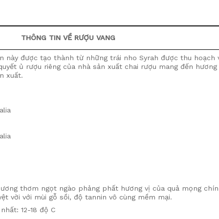
THÔNG TIN VỀ RƯỢU VANG
ân này được tạo thành từ những trái nho Syrah được thu hoạch 
í quyết ủ rượu riêng của nhà sản xuất chai rượu mang đến hươn
n xuất.
alia
alia
hương thơm ngọt ngào phảng phất hương vị của quả mọng chín
t vời với mùi gỗ sồi, độ tannin vô cùng mềm mại.
nhất: 12-18 độ C