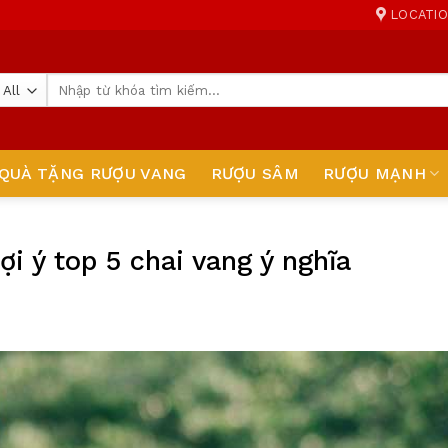
LOCATI
Tìm
kiếm:
QUÀ TẶNG RƯỢU VANG
RƯỢU SÂM
RƯỢU MẠNH
ợi ý top 5 chai vang ý nghĩa