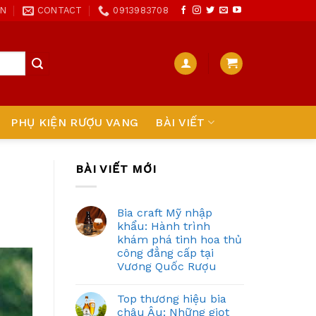
ON
CONTACT
0913983708
PHỤ KIỆN RƯỢU VANG
BÀI VIẾT
BÀI VIẾT MỚI
Bia craft Mỹ nhập
khẩu: Hành trình
khám phá tinh hoa thủ
công đẳng cấp tại
Vương Quốc Rượu
Top thương hiệu bia
châu Âu: Những giọt