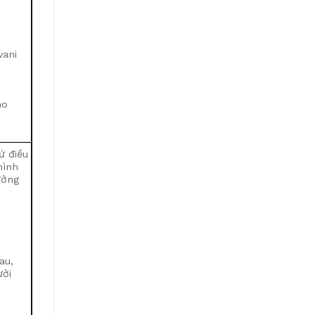
vani
ho
́ điều
ình
ưởng
au,
ởi