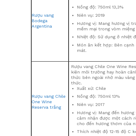
Nồng độ: 750ml 13,3%
Rượu vang
Niên vụ: 2019
Bodega
Hương vị: Mang hương vị tr
Argentina
mềm mại trong vòm miệng c
Nhiệt độ: Sử dụng ở nhiệt đ
Món ăn kết hợp: Bên cạnh đ
mát.
Rượu vang Chile One Wine Reserva
kiện môi trường hay hoàn ca
thức bên ngoài nhờ màu vàng 
thức.
Xuất xứ: Chile
Rượu vang Chile
Nồng độ: 750ml 13%
One Wine
Niên vụ: 2017
Reserva trắng
Hương vị: Mang đến hương th
cảm nhận được một cách ro
cho đến hương thơm của như
Thích nhiệt độ 12-15 độ C k