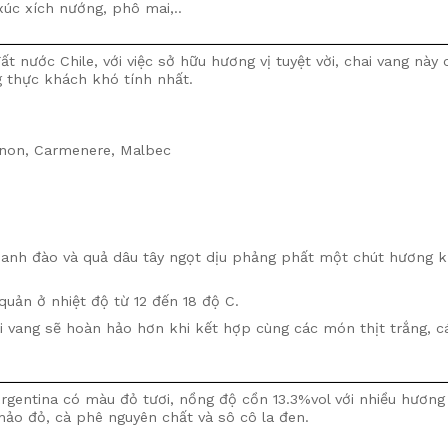
xúc xích nướng, phô mai,..
ất nước Chile, với việc sở hữu hương vị tuyệt vời, chai vang này
g thực khách khó tính nhất.
gnon, Carmenere, Malbec
anh đào và quả dâu tây ngọt dịu phảng phất một chút hương 
quản ở nhiệt độ từ 12 đến 18 độ C.
i vang sẽ hoàn hảo hơn khi kết hợp cùng các món thịt trắng, c
gentina có màu đỏ tươi, nồng độ cồn 13.3%vol với nhiều hương v
ảo đỏ, cà phê nguyên chất và sô cô la đen.