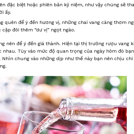
n đặc biệt hoặc phiên bản kỷ niệm, như vậy chúng sẽ tha
i ấy.
ng quên để ý đến hương vị, những chai vang càng thơm ng
 cặp đôi thêm “dư vị” ngọt ngào.
ng nên để ý đến giá thành. Hiện tại thị trường rượu vang 
ác nhau. Tùy vào mức độ quan trọng của ngày hôm đó bạn
ào. Nhìn chung vào những dịp như thế này bạn nên chịu ch
ng.