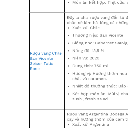
Món ăn kết hợp: Thịt cừu, 
Đây là chai rượu vang đến từ đ
chắn sẽ làm hài lòng cả nhữn
Xuất xứ: Chile
Thương hiệu: San Vicente
Giống nho: Cabernet Sauvi
Nồng độ: 13,5 %
Rượu vang Chile
Niên vụ: 2020
San Vicente
Geiser Tatio
Dung tích: 750 ml
Rose
Hương vị: Hương thơm hoa 
chất và caramen.
Nhiệt độ thưởng thức: Bảo 
Kết hợp món ăn: Mùi vị cha
sushi, fresh salad…
Rượu vang Argentina Bodega Ar
cây và hương thơm của cam th
Xuất xứ: Argentina