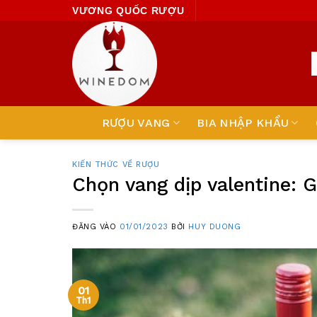
Skip
VƯƠNG QUỐC RƯỢU
to
content
RƯỢU VANG
BIA NHẬP KHẨU
KIẾN THỨC VỀ RƯỢU
Chọn vang dịp valentine: G
ĐĂNG VÀO
01/01/2023
BỞI
HUY DUONG
01
Th1