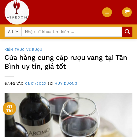
Skip
to
content
Tìm
kiếm:
KIẾN THỨC VỀ RƯỢU
Cửa hàng cung cấp rượu vang tại Tân
Bình uy tín, giá tốt
ĐĂNG VÀO
01/01/2023
BỞI
HUY DUONG
01
Th1