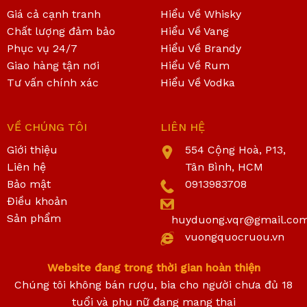
Giá cả cạnh tranh
Hiểu Về Whisky
Chất lượng đảm bảo
Hiểu Về Vang
Phục vụ 24/7
Hiểu Về Brandy
Giao hàng tận nơi
Hiểu Về Rum
Tư vấn chính xác
Hiểu Về Vodka
VỀ CHÚNG TÔI
LIÊN HỆ
Giới thiệu
554 Cộng Hoà, P13,
Liên hệ
Tân Bình, HCM
Bảo mật
0913983708
Điều khoản
Sản phẩm
huyduong.vqr@gmail.co
vuongquocruou.vn
Website đang trong thời gian hoàn thiện
Chúng tôi không bán rượu, bia cho người chưa đủ 18
tuổi và phụ nữ đang mang thai