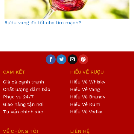
Rượu vang đỏ tốt cho tim mạch?
CAM KẾT
HIỂU VỀ RƯỢU
Giá cả cạnh tranh
Hiểu Về Whisky
Chất lượng đảm bảo
Hiểu Về Vang
Phục vụ 24/7
Hiểu Về Brandy
Giao hàng tận nơi
Hiểu Về Rum
Tư vấn chính xác
Hiểu Về Vodka
VỀ CHÚNG TÔI
LIÊN HỆ