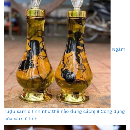
Ngâm
rượu sâm ô linh như thế nào đúng cách| 8 Công dụng
của sâm ô linh