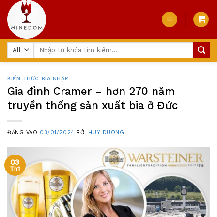
Skip
to
content
Tìm
kiếm:
KIẾN THỨC BIA NHẬP
Gia đình Cramer – hơn 270 năm
truyền thống sản xuất bia ở Đức
ĐĂNG VÀO
03/01/2024
BỞI
HUY DUONG
03
Th1