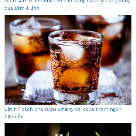
rượu sâm ô linh như thế nào đúng cách| 8 Công dụng
của sâm ô linh
Bật mí cách pha rượu whisky với coca thơm ngon,
hấp dẫn