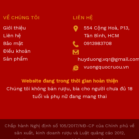
VỀ CHÚNG TÔI
LIÊN HỆ
Giới thiệu
554 Cộng Hoà, P13,
Liên hệ
Tân Bình, HCM
Bảo mật
0913983708
Điều khoản
Sản phẩm
huyduong.vqr@gmail.co
vuongquocruou.vn
Website đang trong thời gian hoàn thiện
Chúng tôi không bán rượu, bia cho người chưa đủ 18
tuổi và phụ nữ đang mang thai
Chấp hành Nghị định số 105/2017/NĐ-CP của Chính phủ về
sản xuất, kinh doanh rượu và Luật quảng cáo 2012,