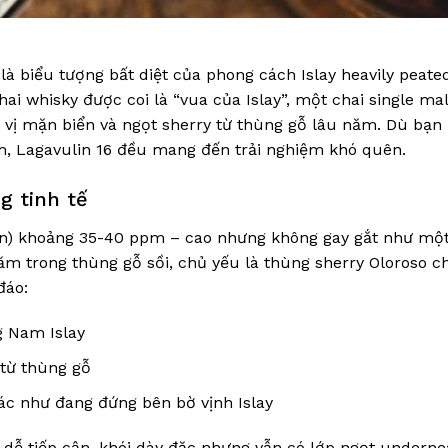
 là biểu tượng bất diệt của phong cách Islay heavily peate
ai whisky được coi là “vua của Islay”, một chai single ma
 vị mặn biển và ngọt sherry từ thùng gỗ lâu năm. Dù bạn 
m, Lagavulin 16 đều mang đến trải nghiệm khó quên.
g tinh tế
bùn) khoảng 35-40 ppm – cao nhưng không gay gắt như mộ
ăm trong thùng gỗ sồi, chủ yếu là thùng sherry Oloroso c
đáo:
g Nam Islay
 từ thùng gỗ
iác như đang đứng bên bờ vịnh Islay
dễ tiếp cận, khói dày đặc nhưng vẫn có lớp ngọt underne