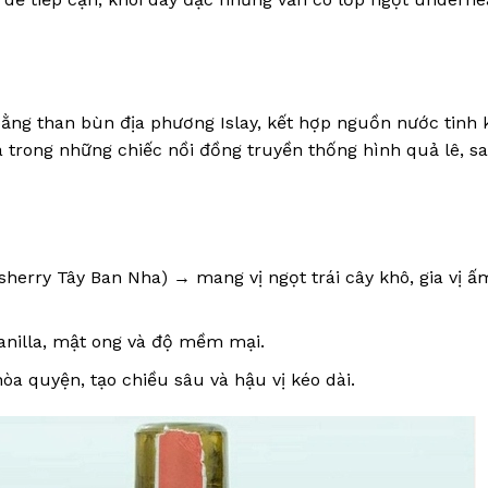
ng than bùn địa phương Islay, kết hợp nguồn nước tinh 
a trong những chiếc nồi đồng truyền thống hình quả lê, s
sherry Tây Ban Nha) → mang vị ngọt trái cây khô, gia vị ấ
nilla, mật ong và độ mềm mại.
hòa quyện, tạo chiều sâu và hậu vị kéo dài.