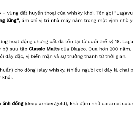
 – vùng đất huyền thoại của whisky khói. Tên gọi “Lagavu
ng lũng”
, ám chỉ vị trí nhà máy nằm trong một vịnh nhỏ 
ưng hoạt động chưng cất đã tồn tại từ cuối thế kỷ 18. Lag
ộc bộ sưu tập
Classic Malts
của Diageo. Qua hơn 200 năm,
i dày đặc, vị biển mặn và sự trưởng thành từ thời gian.
huẩn) cho dòng Islay whisky. Nhiều người coi đây là chai 
 khói.
 ánh đồng
(deep amber/gold), khá đậm nhờ caramel color