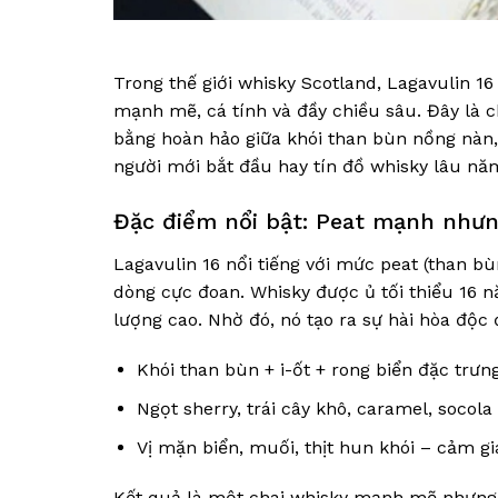
Trong thế giới whisky Scotland, Lagavulin 16
mạnh mẽ, cá tính và đầy chiều sâu. Đây là ch
bằng hoàn hảo giữa khói than bùn nồng nàn,
người mới bắt đầu hay tín đồ whisky lâu nă
Đặc điểm nổi bật: Peat mạnh nhưn
Lagavulin 16 nổi tiếng với mức peat (than 
dòng cực đoan. Whisky được ủ tối thiểu 16 n
lượng cao. Nhờ đó, nó tạo ra sự hài hòa độc 
Khói than bùn + i-ốt + rong biển đặc trưn
Ngọt sherry, trái cây khô, caramel, socola
Vị mặn biển, muối, thịt hun khói – cảm g
Kết quả là một chai whisky mạnh mẽ nhưng 