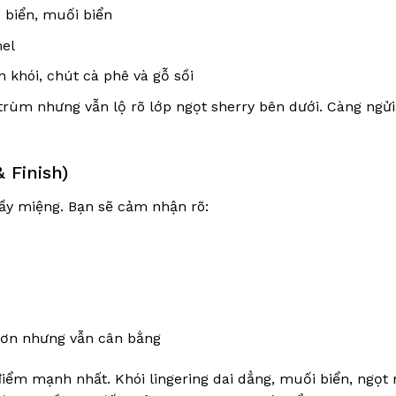
o biển, muối biển
mel
n khói, chút cà phê và gỗ sồi
 trùm nhưng vẫn lộ rõ lớp ngọt sherry bên dưới. Càng ngửi
 Finish)
 đầy miệng. Bạn sẽ cảm nhận rõ:
hơn nhưng vẫn cân bằng
 điểm mạnh nhất. Khói lingering dai dẳng, muối biển, ngọt