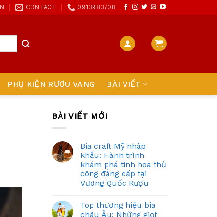
ON
CONTACT
0913983708
PHỤ KIỆN RƯỢU VANG
BÀI VIẾT
BÀI VIẾT MỚI
Bia craft Mỹ nhập
khẩu: Hành trình
khám phá tinh hoa thủ
công đẳng cấp tại
Vương Quốc Rượu
Top thương hiệu bia
châu Âu: Những giọt