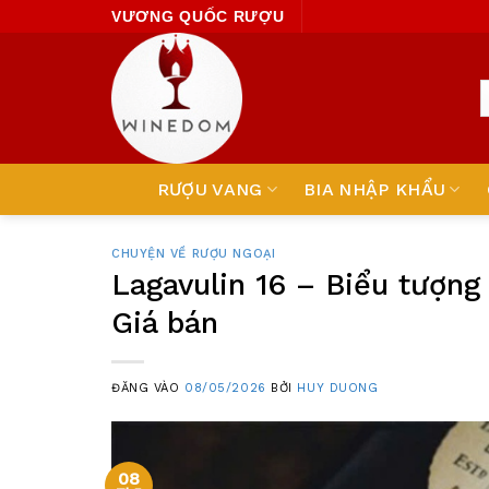
Skip
VƯƠNG QUỐC RƯỢU
to
content
RƯỢU VANG
BIA NHẬP KHẨU
CHUYỆN VỀ RƯỢU NGOẠI
Lagavulin 16 – Biểu tượng
Giá bán
ĐĂNG VÀO
08/05/2026
BỞI
HUY DUONG
08