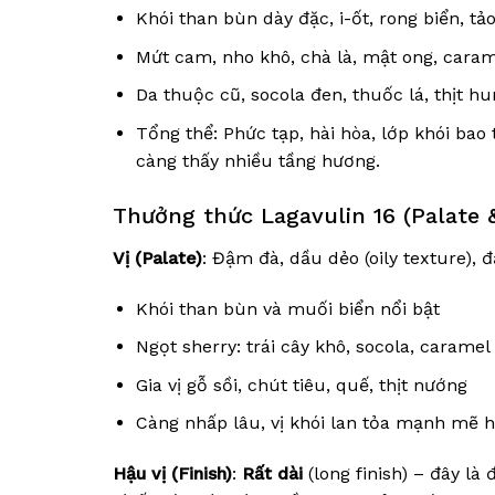
Khói than bùn dày đặc, i-ốt, rong biển, tả
Mứt cam, nho khô, chà là, mật ong, cara
Da thuộc cũ, socola đen, thuốc lá, thịt hu
Tổng thể: Phức tạp, hài hòa, lớp khói bao
càng thấy nhiều tầng hương.
Thưởng thức Lagavulin 16 (Palate &
Vị (Palate)
: Đậm đà, dầu dẻo (oily texture),
Khói than bùn và muối biển nổi bật
Ngọt sherry: trái cây khô, socola, caramel
Gia vị gỗ sồi, chút tiêu, quế, thịt nướng
Càng nhấp lâu, vị khói lan tỏa mạnh mẽ 
Hậu vị (Finish)
:
Rất dài
(long finish) – đây là