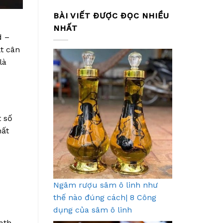
BÀI VIẾT ĐƯỢC ĐỌC NHIỀU
NHẤT
d –
lt cân
là
t số
hất
Ngâm rượu sâm ô linh như
thế nào đúng cách| 8 Công
dụng của sâm ô linh
ath