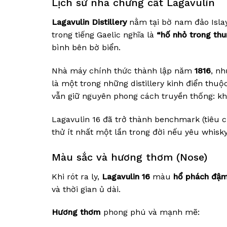
Lịch sử nhà chưng cất Lagavulin
Lagavulin Distillery
nằm tại bờ nam đảo Islay
trong tiếng Gaelic nghĩa là
“hố nhỏ trong thu
bình bên bờ biển.
Nhà máy chính thức thành lập năm
1816
, nh
là một trong những distillery kinh điển thu
vẫn giữ nguyên phong cách truyền thống: khó
Lagavulin 16 đã trở thành benchmark (tiêu c
thử ít nhất một lần trong đời nếu yêu whisky
Màu sắc và hương thơm (Nose)
Khi rót ra ly,
Lagavulin 16
màu
hổ phách đậm
và thời gian ủ dài.
Hương thơm
phong phú và mạnh mẽ: