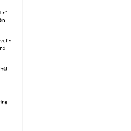
lin”
yên
avulin
 nó
phải
ing