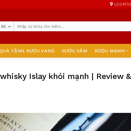
LOCATI
Tìm
kiếm:
QUÀ TẶNG RƯỢU VANG
RƯỢU SÂM
RƯỢU MẠNH
 whisky Islay khói mạnh | Review &