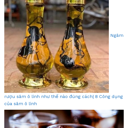
Ngâm
rượu sâm ô linh như thế nào đúng cách| 8 Công dụng
của sâm ô linh