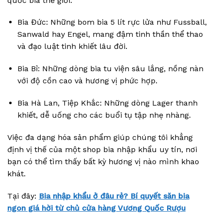
quốc bia thế giới.
Bia Đức: Những bom bia 5 lít rực lửa như Fussball,
Sanwald hay Engel, mang đậm tinh thần thể thao
và đạo luật tinh khiết lâu đời.
Bia Bỉ: Những dòng bia tu viện sâu lắng, nồng nàn
với độ cồn cao và hương vị phức hợp.
Bia Hà Lan, Tiệp Khắc: Những dòng Lager thanh
khiết, dễ uống cho các buổi tụ tập nhẹ nhàng.
Việc đa dạng hóa sản phẩm giúp chúng tôi khẳng
định vị thế của một shop bia nhập khẩu uy tín, nơi
bạn có thể tìm thấy bất kỳ hương vị nào mình khao
khát.
Tại đây:
Bia nhập khẩu ở đâu rẻ? Bí quyết săn bia
ngon giá hời từ chủ cửa hàng Vương Quốc Rượu