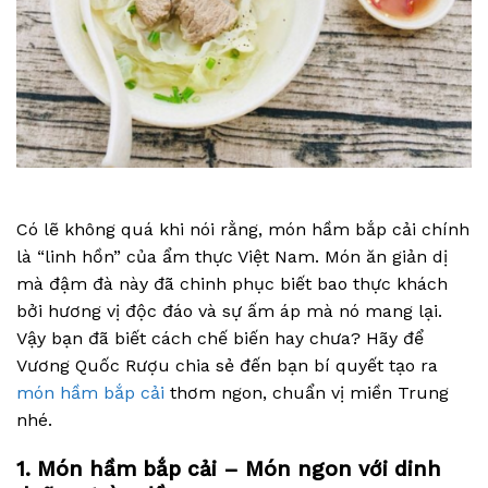
Có lẽ không quá khi nói rằng, món hầm bắp cải chính
là “linh hồn” của ẩm thực Việt Nam. Món ăn giản dị
mà đậm đà này đã chinh phục biết bao thực khách
bởi hương vị độc đáo và sự ấm áp mà nó mang lại.
Vậy bạn đã biết cách chế biến hay chưa? Hãy để
Vương Quốc Rượu chia sẻ đến bạn bí quyết tạo ra
món hầm bắp cải
thơm ngon, chuẩn vị miền Trung
nhé.
1. Món hầm bắp cải – Món ngon với dinh