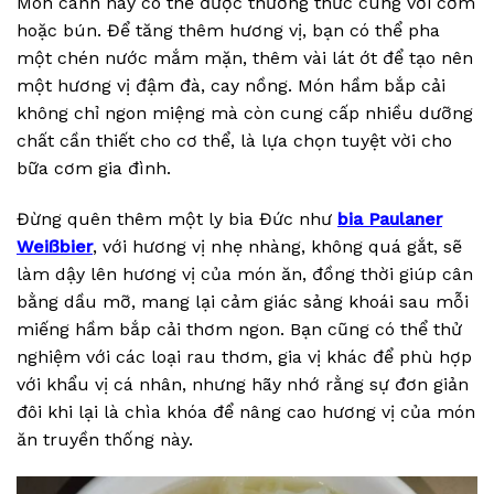
Món canh này có thể được thưởng thức cùng với cơm
hoặc bún. Để tăng thêm hương vị, bạn có thể pha
một chén nước mắm mặn, thêm vài lát ớt để tạo nên
một hương vị đậm đà, cay nồng. Món hầm bắp cải
không chỉ ngon miệng mà còn cung cấp nhiều dưỡng
chất cần thiết cho cơ thể, là lựa chọn tuyệt vời cho
bữa cơm gia đình.
Đừng quên thêm một ly bia Đức như
bia Paulaner
Weißbier
, với hương vị nhẹ nhàng, không quá gắt, sẽ
làm dậy lên hương vị của món ăn, đồng thời giúp cân
bằng dầu mỡ, mang lại cảm giác sảng khoái sau mỗi
miếng hầm bắp cải thơm ngon. Bạn cũng có thể thử
nghiệm với các loại rau thơm, gia vị khác để phù hợp
với khẩu vị cá nhân, nhưng hãy nhớ rằng sự đơn giản
đôi khi lại là chìa khóa để nâng cao hương vị của món
ăn truyền thống này.