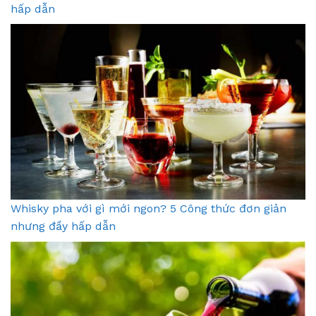
hấp dẫn
Whisky pha với gì mới ngon? 5 Công thức đơn giản
nhưng đầy hấp dẫn