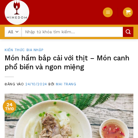
Skip
to
content
Tìm
kiếm:
KIẾN THỨC BIA NHẬP
Món hầm bắp cải với thịt – Món canh
phổ biến và ngon miệng
ĐĂNG VÀO
24/10/2024
BỞI
MAI TRANG
24
Th10