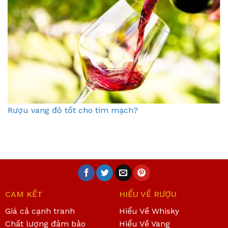
Rượu vang đỏ tốt cho tim mạch?
CAM KẾT
HIỂU VỀ RƯỢU
Giá cả cạnh tranh
Hiểu Về Whisky
Chất lượng đảm bảo
Hiểu Về Vang