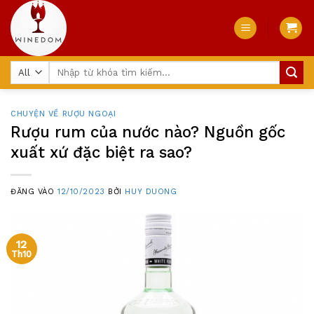
Skip
to
content
Tìm
kiếm:
CHUYỆN VỀ RƯỢU NGOẠI
Rượu rum của nước nào? Nguồn gốc
xuất xứ đặc biệt ra sao?
ĐĂNG VÀO
12/10/2023
BỞI
HUY DUONG
12
Th10