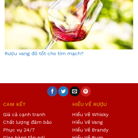
Rượu vang đỏ tốt cho tim mạch?
CAM KẾT
HIỂU VỀ RƯỢU
Giá cả cạnh tranh
Hiểu Về Whisky
Chất lượng đảm bảo
Hiểu Về Vang
Phục vụ 24/7
Hiểu Về Brandy
Giao hàng tận nơi
Hiểu Về Rum