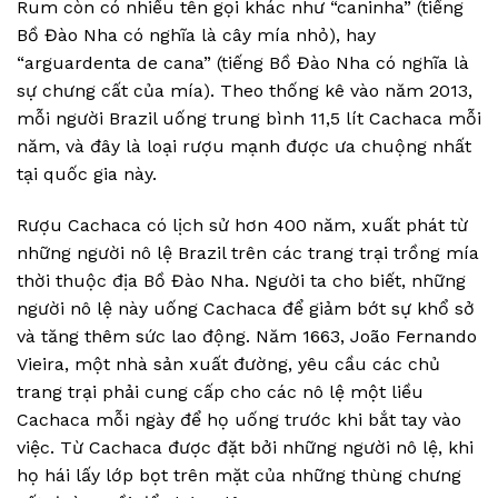
Rum còn có nhiều tên gọi khác như “caninha” (tiếng
Bồ Đào Nha có nghĩa là cây mía nhỏ), hay
“arguardenta de cana” (tiếng Bồ Đào Nha có nghĩa là
sự chưng cất của mía). Theo thống kê vào năm 2013,
mỗi người Brazil uống trung bình 11,5 lít Cachaca mỗi
năm, và đây là loại rượu mạnh được ưa chuộng nhất
tại quốc gia này.
Rượu Cachaca có lịch sử hơn 400 năm, xuất phát từ
những người nô lệ Brazil trên các trang trại trồng mía
thời thuộc địa Bồ Đào Nha. Người ta cho biết, những
người nô lệ này uống Cachaca để giảm bớt sự khổ sở
và tăng thêm sức lao động. Năm 1663, João Fernando
Vieira, một nhà sản xuất đường, yêu cầu các chủ
trang trại phải cung cấp cho các nô lệ một liều
Cachaca mỗi ngày để họ uống trước khi bắt tay vào
việc. Từ Cachaca được đặt bởi những người nô lệ, khi
họ hái lấy lớp bọt trên mặt của những thùng chưng