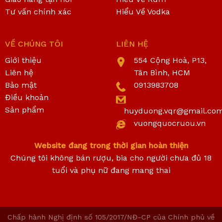
Tư vấn chính xác
Hiểu Về Vodka
VỀ CHÚNG TÔI
LIÊN HỆ
Giới thiệu
554 Cộng Hoà, P13,
Liên hệ
Tân Bình, HCM
Bảo mật
0913983708
Điều khoản
Sản phẩm
huyduong.vqr@gmail.co
vuongquocruou.vn
Website đang trong thời gian hoàn thiện
Chúng tôi không bán rượu, bia cho người chưa đủ 18
tuổi và phụ nữ đang mang thai
Chấp hành Nghị định số 105/2017/NĐ-CP của Chính phủ về