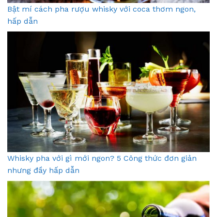
Bật mí cách pha rượu whisky với coca thơm ngon,
hấp dẫn
Whisky pha với gì mới ngon? 5 Công thức đơn giản
nhưng đầy hấp dẫn