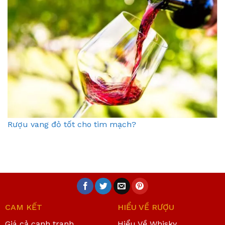
Rượu vang đỏ tốt cho tim mạch?
CAM KẾT
HIỂU VỀ RƯỢU
Giá cả cạnh tranh
Hiểu Về Whisky