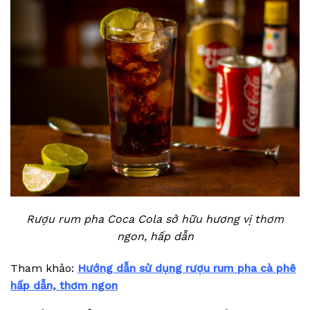
Rượu rum pha Coca Cola sở hữu hương vị thơm
ngon, hấp dẫn
Tham khảo:
Hướng dẫn sử dụng rượu rum pha cà phê
hấp dẫn, thơm ngon