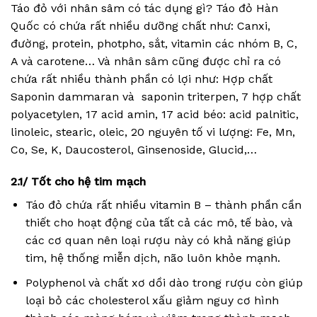
Táo đỏ với nhân sâm có tác dụng gì? Táo đỏ Hàn
Quốc có chứa rất nhiều dưỡng chất như: Canxi,
đường, protein, photpho, sắt, vitamin các nhóm B, C,
A và carotene… Và nhân sâm cũng được chỉ ra có
chứa rất nhiều thành phần có lợi như: Hợp chất
Saponin dammaran và saponin triterpen, 7 hợp chất
polyacetylen, 17 acid amin, 17 acid béo: acid palnitic,
linoleic, stearic, oleic, 20 nguyên tố vi lượng: Fe, Mn,
Co, Se, K, Daucosterol, Ginsenoside, Glucid,…
2.1/ Tốt cho hệ tim mạch
Táo đỏ chứa rất nhiều vitamin B – thành phần cần
thiết cho hoạt động của tất cả các mô, tế bào, và
các cơ quan nên loại rượu này có khả năng giúp
tim, hệ thống miễn dịch, não luôn khỏe mạnh.
Polyphenol và chất xơ dồi dào trong rượu còn giúp
loại bỏ các cholesterol xấu giảm nguy cơ hình