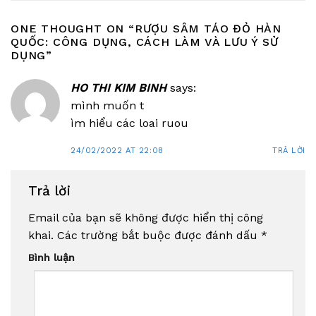
ONE THOUGHT ON “
RƯỢU SÂM TÁO ĐỎ HÀN
QUỐC: CÔNG DỤNG, CÁCH LÀM VÀ LƯU Ý SỬ
DỤNG
”
HO THI KIM BINH
says:
mình muốn t
ìm hiểu các loai ruou
24/02/2022 AT 22:08
TRẢ LỜI
Trả lời
Email của bạn sẽ không được hiển thị công
khai.
Các trường bắt buộc được đánh dấu
*
Bình luận