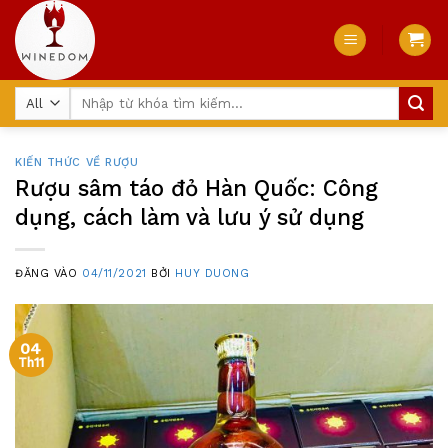
Skip
to
content
Tìm
kiếm:
KIẾN THỨC VỀ RƯỢU
Rượu sâm táo đỏ Hàn Quốc: Công
dụng, cách làm và lưu ý sử dụng
ĐĂNG VÀO
04/11/2021
BỞI
HUY DUONG
04
Th11