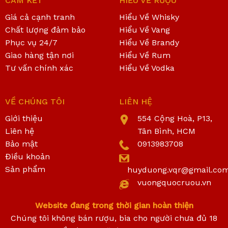
CAM KẾT
HIỂU VỀ RƯỢU
Giá cả cạnh tranh
Hiểu Về Whisky
Chất lượng đảm bảo
Hiểu Về Vang
Phục vụ 24/7
Hiểu Về Brandy
Giao hàng tận nơi
Hiểu Về Rum
Tư vấn chính xác
Hiểu Về Vodka
VỀ CHÚNG TÔI
LIÊN HỆ
Giới thiệu
554 Cộng Hoà, P13,
Liên hệ
Tân Bình, HCM
Bảo mật
0913983708
Điều khoản
Sản phẩm
huyduong.vqr@gmail.co
vuongquocruou.vn
Website đang trong thời gian hoàn thiện
Chúng tôi không bán rượu, bia cho người chưa đủ 18