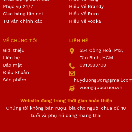
Phục vụ 24/7
Hiểu Về Brandy
Giao hàng tận nơi
Hiểu Về Rum
Tư vấn chính xác
Hiểu Về Vodka
VỀ CHÚNG TÔI
LIÊN HỆ
Giới thiệu
554 Cộng Hoà, P13,
Liên hệ
Tân Bình, HCM
Bảo mật
0913983708
Điều khoản
Sản phẩm
huyduong.vqr@gmail.co
vuongquocruou.vn
Website đang trong thời gian hoàn thiện
Chúng tôi không bán rượu, bia cho người chưa đủ 18
tuổi và phụ nữ đang mang thai