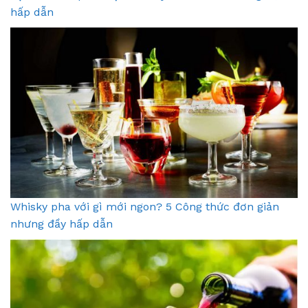
hấp dẫn
Whisky pha với gì mới ngon? 5 Công thức đơn giản
nhưng đầy hấp dẫn