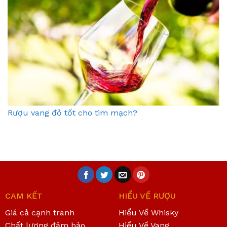
Rượu vang đỏ tốt cho tim mạch?
CAM KẾT
HIỂU VỀ RƯỢU
Giá cả cạnh tranh
Hiểu Về Whisky
Chất lượng đảm bảo
Hiểu Về Vang