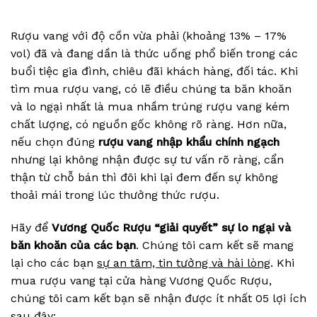
Rượu vang với độ cồn vừa phải (khoảng 13% – 17%
vol) đã và đang dần là thức uống phổ biến trong các
buổi tiệc gia đình, chiêu đãi khách hàng, đối tác. Khi
tìm mua rượu vang, có lẽ điều chúng ta băn khoăn
và lo ngại nhất là mua nhầm trúng rượu vang kém
chất lượng, có nguồn gốc không rõ ràng. Hơn nữa,
nếu chọn đúng
rượu vang nhập khẩu chính ngạch
nhưng lại không nhận được sự tư vấn rõ ràng, cẩn
thận từ chỗ bán thì đôi khi lại đem đến sự không
thoải mái trong lúc thưởng thức rượu.
Hãy để
Vương Quốc Rượu “giải quyết” sự lo ngại và
băn khoăn của các bạn
. Chúng tôi cam kết sẽ mang
lại cho các bạn
sự an tâm, tin tưởng và hài lòng
. Khi
mua rượu vang tại cửa hàng Vương Quốc Rượu,
chúng tôi cam kết bạn sẽ nhận được ít nhất 05 lợi ích
sau đây: