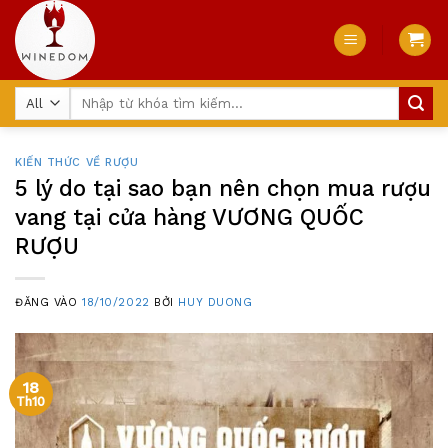
Skip
to
content
Tìm
kiếm:
KIẾN THỨC VỀ RƯỢU
5 lý do tại sao bạn nên chọn mua rượu
vang tại cửa hàng VƯƠNG QUỐC
RƯỢU
ĐĂNG VÀO
18/10/2022
BỞI
HUY DUONG
18
Th10