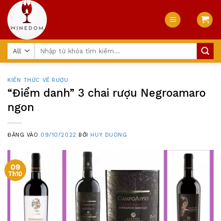
Skip
to
content
Tìm
kiếm:
KIẾN THỨC VỀ RƯỢU
“Điểm danh” 3 chai rượu Negroamaro
ngon
ĐĂNG VÀO
09/10/2022
BỞI
HUY DUONG
09
Th10