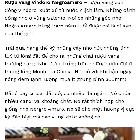
Rượu vang Vindoro Negroamaro
– rượu vang con
Công Vindoro, xuất xứ từ nước Ý lịch lãm. Những cánh
đồng nho ở vùng Salento. Nơi có những gốc nho
Negro Amaro hàng trăm năm tuổi được coi là di sản
của thế giới.
Trải qua hàng thế kỷ những cây nho hút những tinh
tuý từ lòng đất để cho ra những chai rượu vang
thượng hạng. Nho được trồng trên những sườn đồi ở
thung lũng Monte La Conca. Nơi có với khí hậu ngày
nóng đêm lạnh, lượng mưa ít (trung bình 300mm).
Đất ở đây là loại đất đỏ, có nhiều đá ngầm. Nó chứa
nhiều canxi và khoáng chất. Nó rất thích hợp cho
giống nho Nergro Amaro. Nó sẽ cho một hương vị cực
kỳ đặc biệt mà các vùng khác không có.