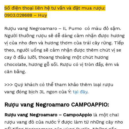
Số điện thoại liên hệ tư vấn và đặt mua rượu:
0903.028688 – Huy
Rượu vang Negroamaro – IL Pumo có màu đỏ sậm.
Người thưởng rượu sẽ dễ dàng cảm nhận được hương
vị của nho đen và hương thơm của trái cây rừng. Tiếp
theo, người uống sẽ cảm nhận được thêm chút vị se
cay ở đầu lưỡi, thoang thoảng một chút hương
chocolate, hương gỗ sồi. Rượu có vị tròn đầy, êm và
cân bằng.
>>> Quý khách có thể tham khảo thêm loại rượu
vang đóng bịch 3L ngon của Ý:
tại đây
.
Rượu vang Negroamaro CAMPOAPPIO:
Rượu vang Negroamaro – CampoAppio
là một chai
rượu vang đỏ của nước Ý được làm từ những cây nho