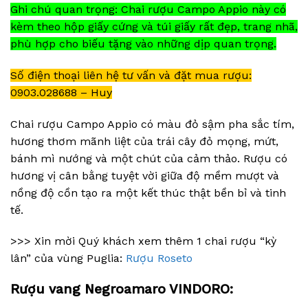
Ghi chú quan trọng: Chai rượu Campo Appio này có
kèm theo hộp giấy cứng và túi giấy rất đẹp, trang nhã,
phù hợp cho biếu tặng vào những dịp quan trọng.
Số điện thoại liên hệ tư vấn và đặt mua rượu:
0903.028688 – Huy
Chai rượu Campo Appio có màu đỏ sậm pha sắc tím,
hương thơm mãnh liệt của trái cây đỏ mọng, mứt,
bánh mì nướng và một chút của cảm thảo. Rượu có
hương vị cân bằng tuyệt vời giữa độ mềm mượt và
nồng độ cồn tạo ra một kết thúc thật bền bỉ và tinh
tế.
>>> Xin mời Quý khách xem thêm 1 chai rượu “kỳ
lân” của vùng Puglia:
Rượu Roseto
Rượu vang Negroamaro VINDORO: