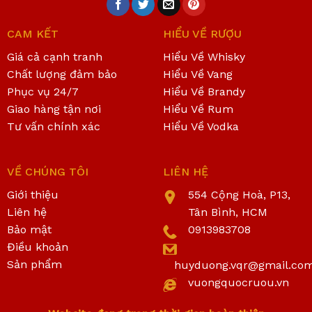
CAM KẾT
HIỂU VỀ RƯỢU
Giá cả cạnh tranh
Hiểu Về Whisky
Chất lượng đảm bảo
Hiểu Về Vang
Phục vụ 24/7
Hiểu Về Brandy
Giao hàng tận nơi
Hiểu Về Rum
Tư vấn chính xác
Hiểu Về Vodka
VỀ CHÚNG TÔI
LIÊN HỆ
Giới thiệu
554 Cộng Hoà, P13,
Liên hệ
Tân Bình, HCM
Bảo mật
0913983708
Điều khoản
Sản phẩm
huyduong.vqr@gmail.co
vuongquocruou.vn