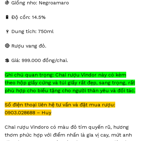
🍇 Giống nho: Negroamaro
🔋 Độ cồn: 14.5%
🍷 Dung tích: 750ml
🔴 Rượu vang đỏ.
💲 Giá: 999.000 đồng/chai.
Ghi chú quan trọng: Chai rượu Vindor này có kèm
theo hộp giấy cứng và túi giấy rất đẹp, sang trọng, rất
phù hợp cho biếu tặng cho người thân yêu và đối tác.
Số điện thoại liên hệ tư vấn và đặt mua rượu:
0903.028688 – Huy
Chai rượu Vindoro có màu đỏ tím quyến rũ, hương
thơm phức hợp với điểm nhấn là gia vị cay, mứt anh