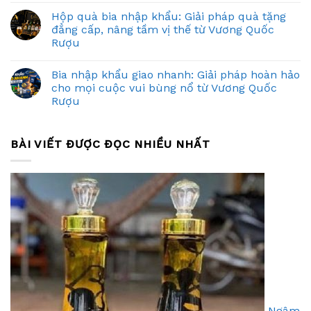
Hộp quà bia nhập khẩu: Giải pháp quà tặng
đẳng cấp, nâng tầm vị thế từ Vương Quốc
Rượu
Bia nhập khẩu giao nhanh: Giải pháp hoàn hảo
cho mọi cuộc vui bùng nổ từ Vương Quốc
Rượu
BÀI VIẾT ĐƯỢC ĐỌC NHIỀU NHẤT
Ngâm