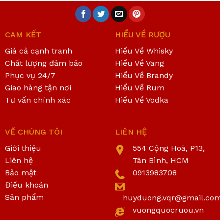
CAM KẾT
HIỂU VỀ RƯỢU
Giá cả cạnh tranh
Hiểu Về Whisky
Chất lượng đảm bảo
Hiểu Về Vang
Phục vụ 24/7
Hiểu Về Brandy
Giao hàng tận nơi
Hiểu Về Rum
Tư vấn chính xác
Hiểu Về Vodka
VỀ CHÚNG TÔI
LIÊN HỆ
Giới thiệu
554 Cộng Hoà, P13,
Liên hệ
Tân Bình, HCM
Bảo mật
0913983708
Điều khoản
Sản phẩm
huyduong.vqr@gmail.co
vuongquocruou.vn