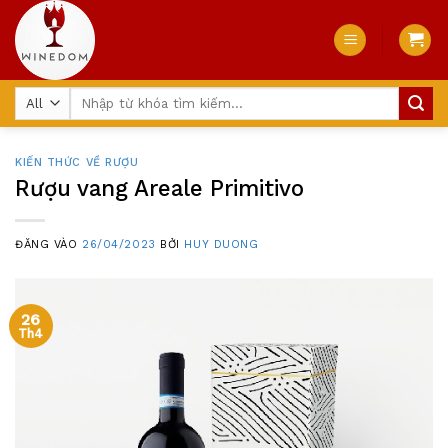
Skip
to
content
Tìm
kiếm:
KIẾN THỨC VỀ RƯỢU
Rượu vang Areale Primitivo
ĐĂNG VÀO
26/04/2023
BỞI
HUY DUONG
26
Th4