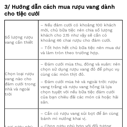
3/ Hướng dẫn cách mua rượu vang dành
cho tiệc cưới
– Nếu đám cưới có khoảng 100 khách
mời, chủ bữa tiệc nên chia số lượng
khách cho 2.15 như vậy sẽ cần có
Số lượng rượu
khoảng 46 chai rượu cho đám cưới.
vang cần thiết
– Tốt hơn hết chủ bữa tiệc nên mua dư
và làm tròn theo trường hợp.
– Đám cưới mùa thu, đông và xuân: nên
chọn sử dụng rượu vang đỏ để phục vụ
Chọn loại rượu
cùng các món thịt đỏ.
vang nào cho
– Đám cưới mùa hè và ngoài trời: rượu
đám cưới trong
vang trắng và rượu vang hồng là lựa
nhà và ngoài
chọn tuyệt vời nếu bữa tiệc đám cưới
trời
của bạn chiêu đãi các món cá hoặc hải
sản.
– Cần có rượu vang sủi bọt để ăn cùng
bánh mì nướng khai vị.
– Chọn rượu phù hợp với đối tượng
Loại rượu phù