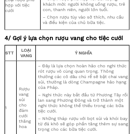
khách mời: người không uống rượu, trẻ
hợp với tiệc
con, thanh niên, người lớn tuổi.
cưới
– Chọn rượu tùy vào sở thích, nhu cầu
và điều kiện của chủ bữa tiệc.
4/ Gợi ý lựa chọn rượu vang cho tiệc cưới
LOẠI
STT
Ý NGHĨA
VANG
– Đây là lựa chọn hoàn hảo cho nghi thức
rót rượu vô cùng quan trọng. Thông
thường các cô dâu chú rể sẽ bật chai vang
sủi, thường là dòng Champagne hảo hạng
của Pháp.
Rượu
vang
– Nghi thức này bắt đầu từ Phương Tây rồi
sủi
lan sang Phương Đông và trở thành một
cho
nghi thức không thể thiếu trong các bữa
1
đám
tiệc cưới.
cưới
– Những tháp rượu với bọt sủi và khói bay
thăng
từ đá khô sẽ góp phần tăng thêm sự sang
hoa
trọng cho các bữa tiệc cưới.