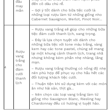
đầu
đến cô dâu chú rể.
may
– Gợi ý tốt dành cho bữa tiệc cưới là
mắn
những loại rượu làm từ những giống nho
Cabernet Sauvignon, Merlot, Pinot Noir…
– Rượu vang trắng sẽ giúp cho những bữa
tiệc đám cưới thanh lịch, sang trọng.
– Đây là lựa chọn tuyệt vời dành cho
những bữa tiệc với tone màu trắng, vàng
kem hay các tone pastel, chúng sẽ mang
Rượu
lại một khung cảnh thanh lịch, trang nhã
vang
nhưng không kém phần nhẹ nhàng, lãng
trắng
mạn.
cho
4
– Rượu vang trắng thường có nồng độ nhẹ
đám
nên phù hợp để phục vụ cho hầu hết các
cưới
đối tượng khách tiệc cưới.
thanh
lịch
– Thuận tiện khi sử dụng kèm với các món
ăn như hải sản, thịt gà…
– Nên chọn các loại vang trắng làm từ
giống nho Sauvignon Blanc, Riesling hay
Chardonnay đều có hương vị tuyệt hảo.