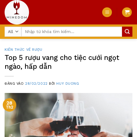
Skip
to
content
Tìm
kiếm:
KIẾN THỨC VỀ RƯỢU
Top 5 rượu vang cho tiệc cưới ngọt
ngào, hấp dẫn
ĐĂNG VÀO
28/02/2022
BỞI
HUY DUONG
28
Th2