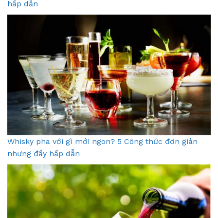
hấp dẫn
Whisky pha với gì mới ngon? 5 Công thức đơn giản
nhưng đầy hấp dẫn