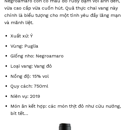
Negroamaro còn có màu đỏ ruby đậm với ánh đen,
vừa cao cấp vừa cuốn hút. Quả thực chai vang này
chính là biểu tượng cho một tình yêu đầy lãng mạn
và mãnh liệt.
Xuất xứ: Ý
Vùng: Puglia
Giống nho: Negroamaro
Loại vang: Vang đỏ
Nồng độ: 15% vol
Quy cách: 750ml
Niên vụ: 2019
Món ăn kết hợp: các món thịt đỏ như cừu nướng,
bít tết…