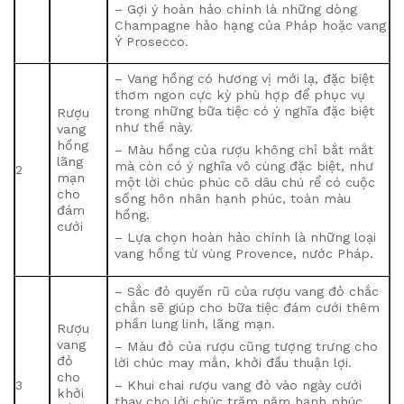
– Gợi ý hoàn hảo chính là những dòng
Champagne hảo hạng của Pháp hoặc vang
Ý Prosecco.
– Vang hồng có hương vị mới lạ, đặc biệt
thơm ngon cực kỳ phù hợp để phục vụ
trong những bữa tiệc có ý nghĩa đặc biệt
Rượu
như thế này.
vang
hồng
– Màu hồng của rượu không chỉ bắt mắt
lãng
mà còn có ý nghĩa vô cùng đặc biệt, như
2
mạn
một lời chúc phúc cô dâu chú rể có cuộc
cho
sống hôn nhân hạnh phúc, toàn màu
đám
hồng.
cưới
– Lựa chọn hoàn hảo chính là những loại
vang hồng từ vùng Provence, nước Pháp.
– Sắc đỏ quyến rũ của rượu vang đỏ chắc
chắn sẽ giúp cho bữa tiệc đám cưới thêm
phần lung linh, lãng mạn.
Rượu
vang
– Màu đỏ của rượu cũng tượng trưng cho
đỏ
lời chúc may mắn, khởi đầu thuận lợi.
cho
3
– Khui chai rượu vang đỏ vào ngày cưới
khởi
thay cho lời chúc trăm năm hạnh phúc