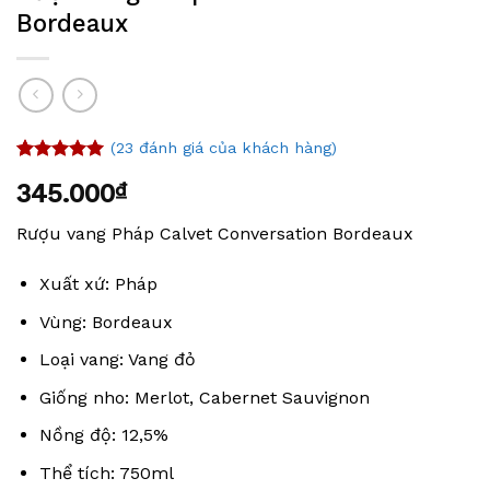
Bordeaux
(
23
đánh giá của khách hàng)
4.96
23
trên 5
345.000
₫
dựa trên
đánh giá
Rượu vang Pháp Calvet Conversation Bordeaux
Xuất xứ: Pháp
Vùng: Bordeaux
Loại vang: Vang đỏ
Giống nho: Merlot, Cabernet Sauvignon
Nồng độ: 12,5%
Thể tích: 750ml