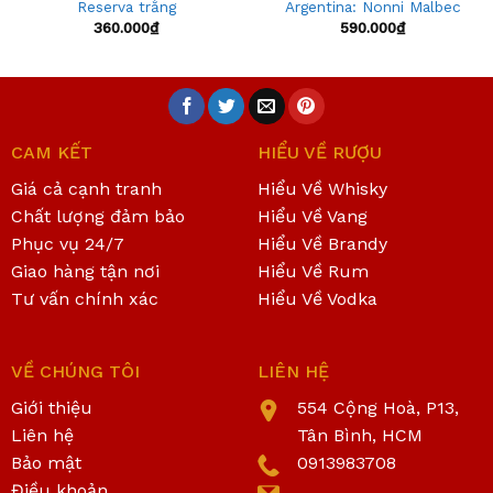
Reserva trắng
Argentina: Nonni Malbec
360.000
₫
590.000
₫
CAM KẾT
HIỂU VỀ RƯỢU
Giá cả cạnh tranh
Hiểu Về Whisky
Chất lượng đảm bảo
Hiểu Về Vang
Phục vụ 24/7
Hiểu Về Brandy
Giao hàng tận nơi
Hiểu Về Rum
Tư vấn chính xác
Hiểu Về Vodka
VỀ CHÚNG TÔI
LIÊN HỆ
Giới thiệu
554 Cộng Hoà, P13,
Liên hệ
Tân Bình, HCM
Bảo mật
0913983708
Điều khoản