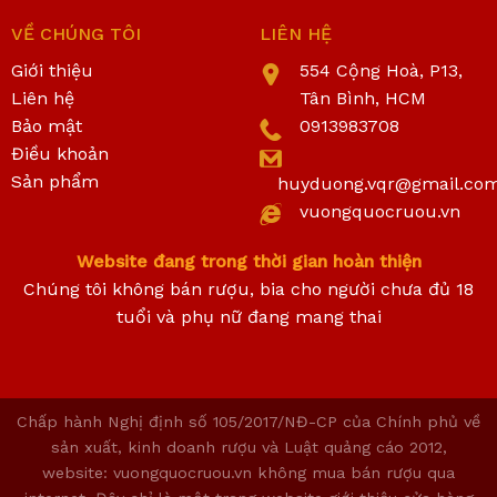
VỀ CHÚNG TÔI
LIÊN HỆ
Giới thiệu
554 Cộng Hoà, P13,
Liên hệ
Tân Bình, HCM
Bảo mật
0913983708
Điều khoản
Sản phẩm
huyduong.vqr@gmail.co
vuongquocruou.vn
Website đang trong thời gian hoàn thiện
Chúng tôi không bán rượu, bia cho người chưa đủ 18
tuổi và phụ nữ đang mang thai
Chấp hành Nghị định số 105/2017/NĐ-CP của Chính phủ về
sản xuất, kinh doanh rượu và Luật quảng cáo 2012,
website: vuongquocruou.vn không mua bán rượu qua