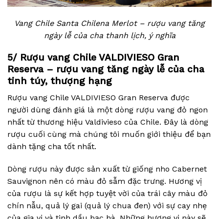
Vang Chile Santa Chilena Merlot – rượu vang tăng
ngày lễ của cha thanh lịch, ý nghĩa
5
/ Rượu vang Chile VALDIVIESO Gran
Reserva – rượu vang tăng ngày lễ của cha
tinh túy, thượng hạng
Rượu vang Chile VALDIVIESO Gran Reserva được
người dùng đánh giá là một dòng rượu vang đỏ ngon
nhất từ thương hiệu Valdivieso của Chile. Đây là dòng
rượu cuối cùng mà chúng tôi muốn giới thiệu để bạn
dành tặng cha tốt nhất.
Dòng rượu này được sản xuất từ giống nho Cabernet
Sauvignon nên có màu đỏ sẫm đặc trưng. Hương vị
của rượu là sự kết hợp tuyệt vời của trái cây màu đỏ
chín nẫu, quả lý gai (quả lý chua đen) với sự cay nhẹ
của gia vị và tinh dầu bạc hà. Những hương vị này sẽ