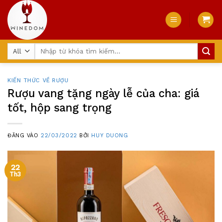
Skip
to
content
Tìm
kiếm:
KIẾN THỨC VỀ RƯỢU
Rượu vang tặng ngày lễ của cha: giá
tốt, hộp sang trọng
ĐĂNG VÀO
22/03/2022
BỞI
HUY DUONG
22
Th3