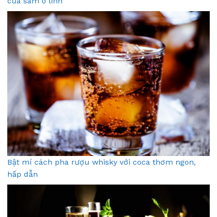
của sâm ô linh
Bật mí cách pha rượu whisky với coca thơm ngon,
hấp dẫn