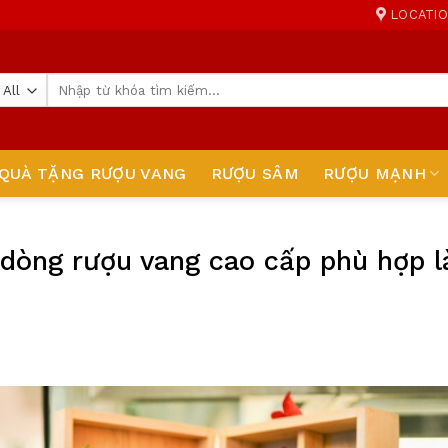
LOCATI
Tìm
kiếm:
QUÀ TẶNG RƯỢU VANG
RƯỢU SÂM
RƯỢU MẠNH
5 dòng rượu vang cao cấp phù hợp 