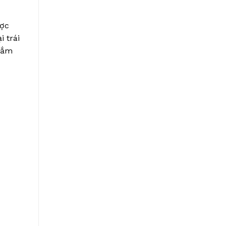
ược
 trái
 đắm