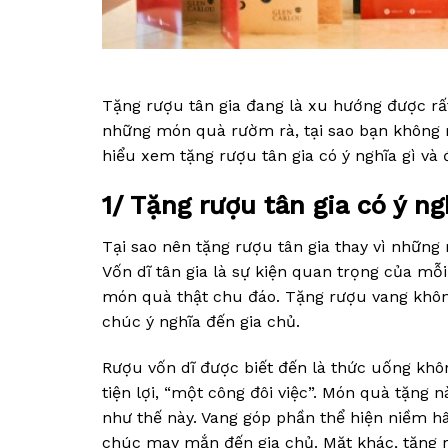
Tặng rượu tân gia đang là xu hướng được rấ
những món quà rườm rà, tại sao bạn không
hiểu xem tặng rượu tân gia có ý nghĩa gì v
1/ Tặng rượu tân gia có ý ng
Tại sao nên tặng rượu tân gia thay vì nhữn
Vốn dĩ tân gia là sự kiện quan trọng của m
món quà thật chu đáo. Tặng rượu vang không
chúc ý nghĩa đến gia chủ.
Rượu vốn dĩ được biết đến là thức uống khôn
tiện lợi, “một công đôi việc”. Món quà tặng 
như thế này. Vang góp phần thể hiện niềm hâ
chúc may mắn đến gia chủ. Mặt khác, tặng r