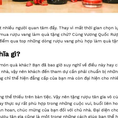
t nhiều người quan tâm đấy. Thay vì mất thời gian chọn l
 mua rượu vang làm quà tặng chứ? Cùng Vương Quốc Rư
à điểm qua top những dòng rượu vang phù hợp làm quà tặn
hĩa gì?
g món quà khác? Bạn đã bao giờ suy nghĩ về điều này hay 
ỗi nhà, vậy nên khách đến tham dự cần phải chuẩn bị nhữn
 chỉ thể hiện đẳng cấp của bạn mà còn đại hiện cho nhiề
g thể thiếu trên bàn tiệc. Vậy nên tặng rượu tân gia vô c
này thực sự rất phù hợp trong những cuộc vui, buổi liên h
n hoan, chúc mừng của bạn đối với chủ nhà. Đại diện cho
ượu tân gia cũng là một trong những cách giúp bạn thể h