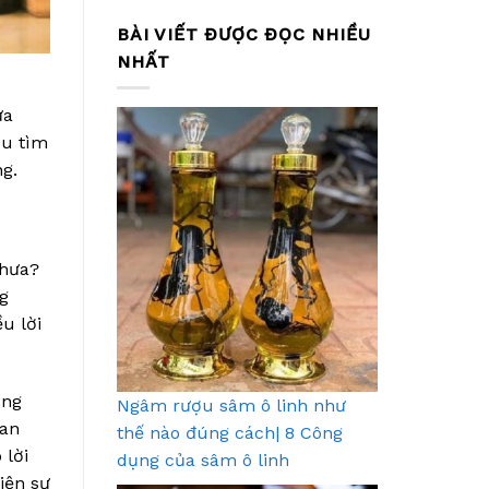
BÀI VIẾT ĐƯỢC ĐỌC NHIỀU
NHẤT
ựa
ợu tìm
g.
chưa?
g
u lời
ùng
Ngâm rượu sâm ô linh như
oan
thế nào đúng cách| 8 Công
 lời
dụng của sâm ô linh
iện sự