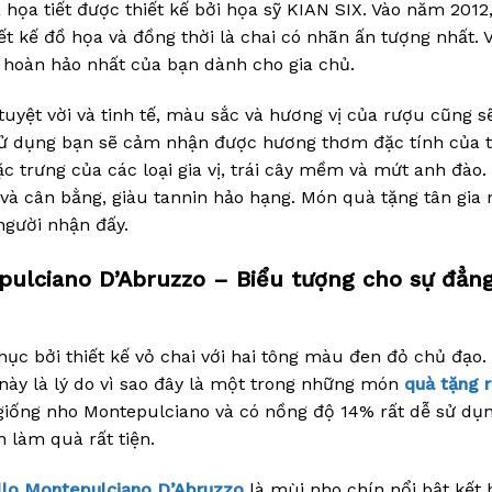
 họa tiết được thiết kế bởi họa sỹ KIAN SIX. Vào năm 2012
iết kế đồ họa và đồng thời là chai có nhãn ấn tượng nhất. 
 hoàn hảo nhất của bạn dành cho gia chủ.
uyệt vời và tinh tế, màu sắc và hương vị của rượu cũng s
i sử dụng bạn sẽ cảm nhận được hương thơm đặc tính của t
đặc trưng của các loại gia vị, trái cây mềm và mứt anh đào.
và cân bằng, giàu tannin hảo hạng. Món quà tặng tân gia 
người nhận đấy.
epulciano D’Abruzzo – Biểu tượng cho sự đẳn
hục bởi thiết kế vỏ chai với hai tông màu đen đỏ chủ đạo.
này là lý do vì sao đây là một trong những món
quà tặng 
giống nho Montepulciano và có nồng độ 14% rất dễ sử dụn
 làm quà rất tiện.
llo Montepulciano D’Abruzzo
là mùi nho chín nổi bật kết