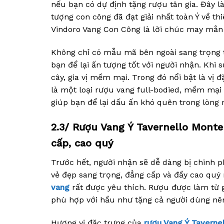
nếu bạn có dự định tặng rượu tân gia. Đây là
tượng con công đã đạt giải nhất toàn Ý về th
Vindoro Vang Con Công là lời chúc may mắn
Không chỉ có mẫu mã bên ngoài sang trọng t
bạn để lại ấn tượng tốt với người nhận. Kh
cây, gia vị mềm mại. Trong đó nổi bật là vị 
là một loại rượu vang full-bodied, mềm mại 
giúp bạn để lại dấu ấn khó quên trong lòng 
2.3/ Rượu Vang Ý Tavernello Mont
cấp, cao quý
Trước hết, người nhận sẽ dễ dàng bị chinh p
vẻ đẹp sang trọng, đẳng cấp và đầy cao quý 
vang
rất được yêu thích. Rượu được làm từ 
phù hợp với hầu như tặng cả người dùng nên
Hương vị đặc trưng của
rượu Vang Ý Taverne