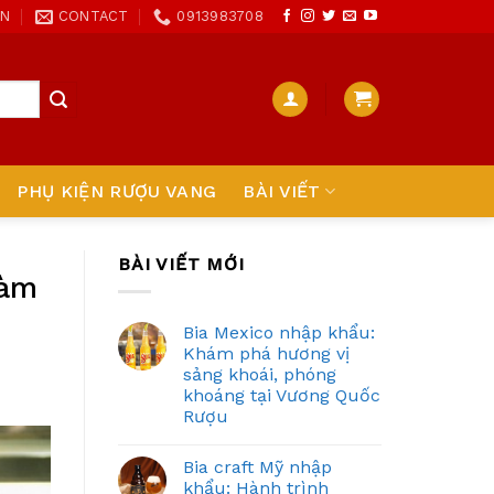
ON
CONTACT
0913983708
PHỤ KIỆN RƯỢU VANG
BÀI VIẾT
BÀI VIẾT MỚI
làm
Bia Mexico nhập khẩu:
Khám phá hương vị
sảng khoái, phóng
khoáng tại Vương Quốc
Rượu
Bia craft Mỹ nhập
khẩu: Hành trình