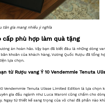
u tân gia mang nhiều ý nghĩa
o cấp phù hợp làm quà tặng
phương án hoàn hảo. Vậy bạn đã biết đâu là những dòng va
 băn khoăn của khách hàng, Vương Quốc Rượu đã tổng h
iện lựa chọn.
i hạn từ Rượu vang Ý 10 Vendemmie Tenuta Uli
 10 Vendemmie Tenuta Ulisse Limited Edition là lựa chọn 
huyên gia đầu ngành như Luca Maroni cũng chấm cho dòn
y. Ngay từ thiết kế sang trọng của vỏ chai đã phần nào k