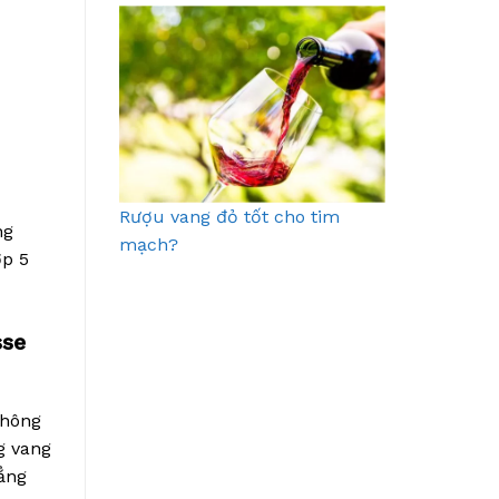
Rượu vang đỏ tốt cho tim
ng
mạch?
ợp 5
sse
không
g vang
hẳng