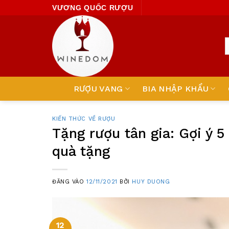
Skip
VƯƠNG QUỐC RƯỢU
to
content
RƯỢU VANG
BIA NHẬP KHẨU
KIẾN THỨC VỀ RƯỢU
Tặng rượu tân gia: Gợi ý 
quà tặng
ĐĂNG VÀO
12/11/2021
BỞI
HUY DUONG
12