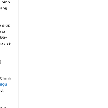
, hình
Vang
ẽ giúp
rái
 Đây
này sẽ
g
 Chính
rượu
g,
 hợp