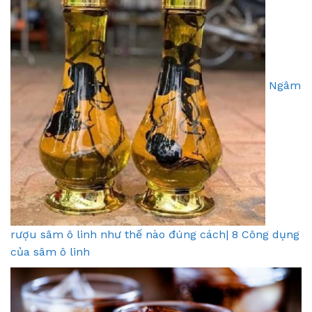
Ngâm
rượu sâm ô linh như thế nào đúng cách| 8 Công dụng
của sâm ô linh