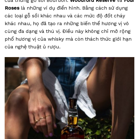
của thùng gỗ sồi Bourbon.
Woodford Reserve
và
Four
Roses
là những ví dụ điển hình. Bằng cách sử dụng
các loại gỗ sồi khác nhau và các mức độ đốt cháy
khác nhau, họ đã tạo ra những biến thể hương vị vô
cùng đa dạng và thú vị. Điều này không chỉ mở rộng
phổ hương vị của whisky mà còn thách thức giới hạn
của nghệ thuật ủ rượu.