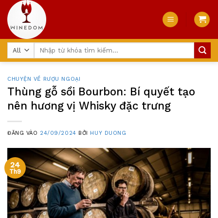
Skip
to
content
Tìm
kiếm:
CHUYỆN VỀ RƯỢU NGOẠI
Thùng gỗ sồi Bourbon: Bí quyết tạo
nên hương vị Whisky đặc trưng
ĐĂNG VÀO
24/09/2024
BỞI
HUY DUONG
24
Th9