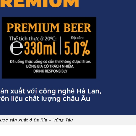
ược sản xuất ở Bà Rịa – Vũng Tàu