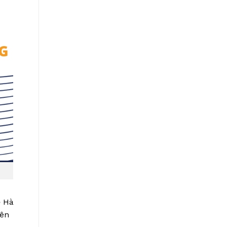
ệ Hà
nên