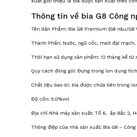
xuất giới thiệu là bia được sản xuất theo cô
Thông tin về bia G8 Công 
Tên Sản Phẩm: Bia G8 Premium (G8 nâu/G8 
Thành Phần: Nước, ngũ cốc, malt đại mạch, 
Thời hạn sử dụng sản phẩm: 12 tháng kể từ 
Quy cách đóng gói: Đựng trong lon dung tíc
Chất liệu bao bì: bia được chứa bên trong l
Độ cồn: 5.0%vol
Địa chỉ Nhà máy sản xuất: Tổ 6, ấp Bắc 2, H
Thông điệp của nhà sản xuất: Bia G8 – Công