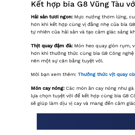
Kết hợp bia G8 Vũng Tàu v
Hải sản tươi ngon:
Mực nướng thơm lừng, cua 
hơn khi kết hợp cùng vị đắng nhẹ của bia G
tự nhiên của hải sản và tạo cảm giác sảng kh
Thịt quay đậm đà:
Món heo quay giòn rụm, vị
hơn khi thưởng thức cùng bia G8 Công nghệ H
nên một sự cân bằng tuyệt vời.
Mời bạn xem thêm:
Thưởng thức vịt quay cù
Món cay nóng:
Các món ăn cay nóng như gà xào
lựa chọn tuyệt vời để kết hợp cùng bia G8 Cô
sẽ giúp làm dịu vị cay và mang đến cảm giác