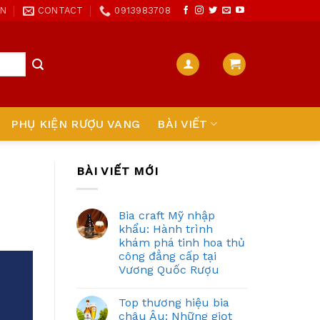
ON
CONTACT
0913983708
PHỤ KIỆN RƯỢU VANG
BÀI VIẾT
BÀI VIẾT MỚI
Bia craft Mỹ nhập
khẩu: Hành trình
khám phá tinh hoa thủ
công đẳng cấp tại
Vương Quốc Rượu
Top thương hiệu bia
châu Âu: Những giọt