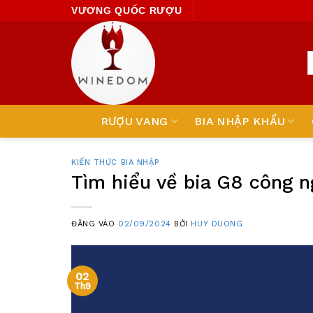
Skip
VƯƠNG QUỐC RƯỢU
to
content
RƯỢU VANG
BIA NHẬP KHẨU
KIẾN THỨC BIA NHẬP
Tìm hiểu về bia G8 công 
ĐĂNG VÀO
02/09/2024
BỞI
HUY DUONG
02
Th9