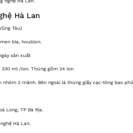
ng nghệ Hà Lan.
nghệ Hà Lan
Vũng Tàu)
men bia, houblon.
ngày sản xuất
h 330 ml /lon. Thùng gồm 24 lon
on nhôm 2 mảnh. Bên ngoài là thùng giấy cạc-tông bao phủ
oà Long, TP Bà Rịa.
 nghệ Hà Lan.