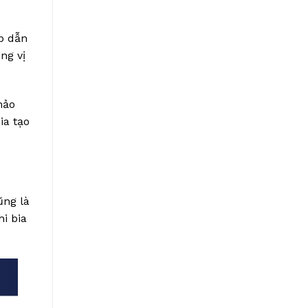
p dẫn
ng vị
hảo
ia tạo
ũng là
hi bia