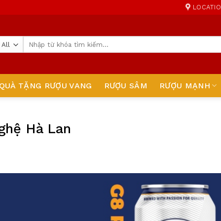
LOCATI
Tìm
kiếm:
QUÀ TẶNG RƯỢU VANG
RƯỢU SÂM
RƯỢU MẠNH
nghệ Hà Lan