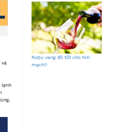
Rượu vang đỏ tốt cho tim
 và
mạch?
 lạnh
n
cùng,