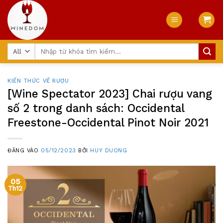
Skip
to
content
Tìm
kiếm:
KIẾN THỨC VỀ RƯỢU
[Wine Spectator 2023] Chai rượu vang
số 2 trong danh sách: Occidental
Freestone-Occidental Pinot Noir 2021
ĐĂNG VÀO
05/12/2023
BỞI
HUY DUONG
05
Th12