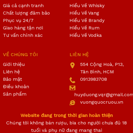
Giá cả cạnh tranh
Hiểu Về Whisky
Chất lượng đảm bảo
Hiểu Về Vang
Phục vụ 24/7
Hiểu Về Brandy
Giao hàng tận nơi
Hiểu Về Rum
Tư vấn chính xác
Hiểu Về Vodka
VỀ CHÚNG TÔI
LIÊN HỆ
Giới thiệu
554 Cộng Hoà, P13,
Liên hệ
Tân Bình, HCM
Bảo mật
0913983708
Điều khoản
Sản phẩm
huyduong.vqr@gmail.co
vuongquocruou.vn
Website đang trong thời gian hoàn thiện
Chúng tôi không bán rượu, bia cho người chưa đủ 18
tuổi và phụ nữ đang mang thai