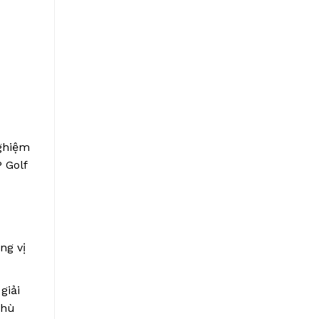
nghiệm
 Golf
ng vị
giải
phù