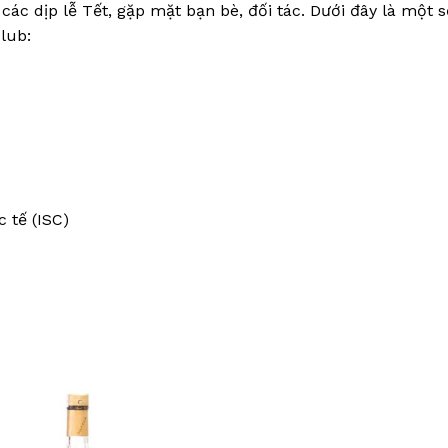
ác dịp lễ Tết, gặp mặt bạn bè, đối tác. Dưới đây là một 
Club:
 tế (ISC)