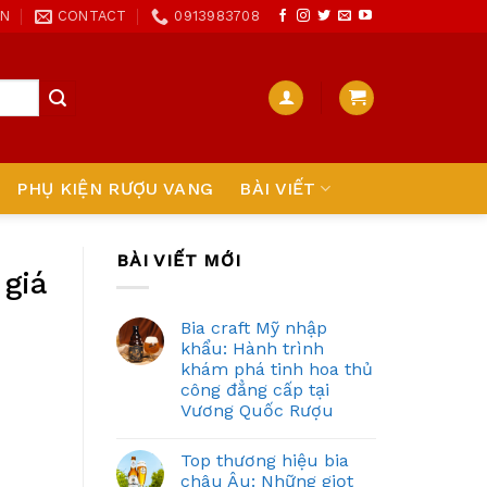
ON
CONTACT
0913983708
PHỤ KIỆN RƯỢU VANG
BÀI VIẾT
BÀI VIẾT MỚI
 giá
Bia craft Mỹ nhập
khẩu: Hành trình
khám phá tinh hoa thủ
công đẳng cấp tại
Vương Quốc Rượu
Top thương hiệu bia
châu Âu: Những giọt