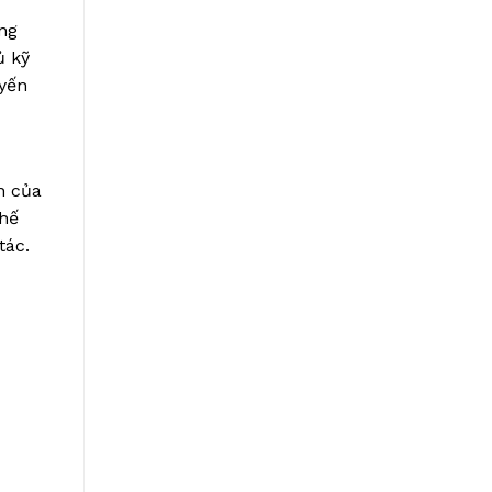
ng
ủ kỹ
yến
n của
chế
tác.