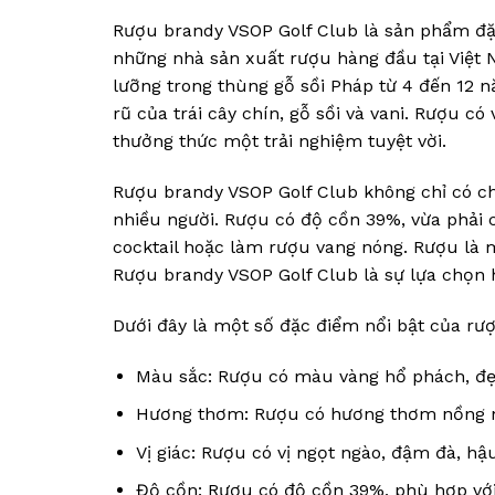
Rượu brandy VSOP Golf Club là sản phẩm đặ
những nhà sản xuất rượu hàng đầu tại Việt 
lưỡng trong thùng gỗ sồi Pháp từ 4 đến 12
rũ của trái cây chín, gỗ sồi và vani. Rượu c
thưởng thức một trải nghiệm tuyệt vời.
Rượu brandy VSOP Golf Club không chỉ có chấ
nhiều người. Rượu có độ cồn 39%, vừa phải 
cocktail hoặc làm rượu vang nóng. Rượu là m
Rượu brandy VSOP Golf Club là sự lựa chọn 
Dưới đây là một số đặc điểm nổi bật của rư
Màu sắc: Rượu có màu vàng hổ phách, đẹ
Hương thơm: Rượu có hương thơm nồng nàn 
Vị giác: Rượu có vị ngọt ngào, đậm đà, hậu
Độ cồn: Rượu có độ cồn 39%, phù hợp với