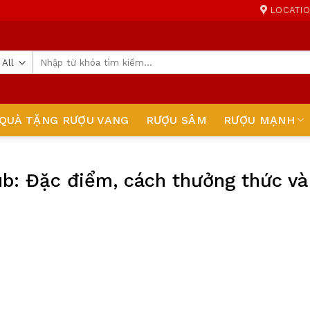
LOCATI
Tìm
kiếm:
QUÀ TẶNG RƯỢU VANG
RƯỢU SÂM
RƯỢU MẠNH
b: Đặc điểm, cách thưởng thức và