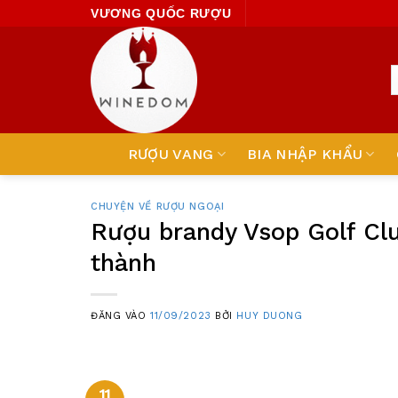
Skip
VƯƠNG QUỐC RƯỢU
to
content
RƯỢU VANG
BIA NHẬP KHẨU
CHUYỆN VỀ RƯỢU NGOẠI
Rượu brandy Vsop Golf Clu
thành
ĐĂNG VÀO
11/09/2023
BỞI
HUY DUONG
11