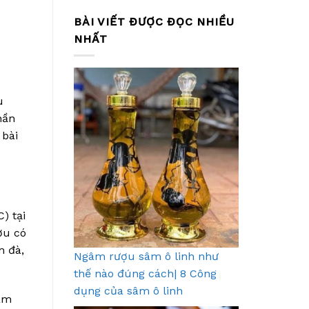
BÀI VIẾT ĐƯỢC ĐỌC NHIỀU
NHẤT
u
hần
 bài
) tại
ợu có
m đà,
Ngâm rượu sâm ô linh như
thế nào đúng cách| 8 Công
dụng của sâm ô linh
làm