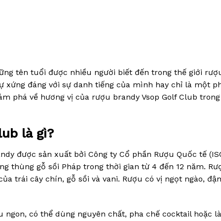
ng tên tuổi được nhiều người biết đến trong thế giới rượ
ự xứng đáng với sự danh tiếng của mình hay chỉ là một p
ám phá về hương vị của rượu brandy Vsop Golf Club trong
ub là gì?
andy được sản xuất bởi Công ty Cổ phần Rượu Quốc tế (ISC
ng thùng gỗ sồi Pháp trong thời gian từ 4 đến 12 năm. Rư
 trái cây chín, gỗ sồi và vani. Rượu có vị ngọt ngào, đậ
u ngon, có thể dùng nguyên chất, pha chế cocktail hoặc 