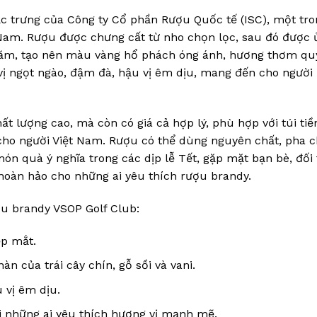
c trưng của Công ty Cổ phần Rượu Quốc tế (ISC), một tro
Nam. Rượu được chưng cất từ nho chọn lọc, sau đó được 
 năm, tạo nên màu vàng hổ phách óng ánh, hương thơm qu
ó vị ngọt ngào, đậm đà, hậu vị êm dịu, mang đến cho người
t lượng cao, mà còn có giá cả hợp lý, phù hợp với túi tiề
cho người Việt Nam. Rượu có thể dùng nguyên chất, pha 
ón quà ý nghĩa trong các dịp lễ Tết, gặp mặt bạn bè, đối 
hoàn hảo cho những ai yêu thích rượu brandy.
ợu brandy VSOP Golf Club:
p mắt.
của trái cây chín, gỗ sồi và vani.
 vị êm dịu.
 những ai yêu thích hương vị mạnh mẽ.