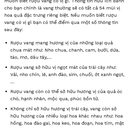
muốn biết rượu vang có vị gì. Thông tin hữu ích dành
cho bạn chính là vang thường sẽ có tất cả 54 mùi vị
hoa quả đặc trưng riêng biệt. Nếu muốn biết rượu
vang có vị gì bạn có thể điểm qua một số thông tin
sau đây:
Rượu vang mang hương vị của những loại quả
chua mát như: Nho chua, chanh, cam, bưởi, dứa,
táo, mơ, dâu tây,…
Rượu vang sở hữu vị ngọt mát của trái cây như:
Vải, nho chín, lê, anh đào, sim, chuối, ớt xanh ngọt,
…
Rượu vang còn có thể sở hữu hương vị của quả óc
chó, hạnh nhân, mộc qua, phúc bồn tử.
Không chỉ sở hữu hương vị trái cây, vang còn sở
hữu hương của nhiều loại hoa khác nhau như: hoa
hồng, hoa đào gai, hoa keo, hoa đoạn, hoa tím, mật