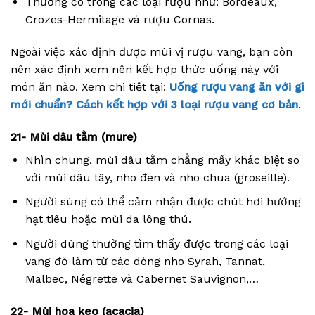
Thường có trong các loại rượu như: Bordeaux,
Crozes-Hermitage và rượu Cornas.
Ngoài việc xác định được mùi vị rượu vang, bạn còn
nên xác định xem nên kết hợp thức uống này với
món ăn nào. Xem chi tiết tại:
Uống rượu vang ăn với gì
mới chuẩn? Cách kết hợp với 3 loại rượu vang cơ bản
.
21- Mùi dâu tằm (mure)
Nhìn chung, mùi dâu tằm chẳng mấy khác biệt so
với mùi dâu tây, nho đen và nho chua (groseille).
Người sùng có thể cảm nhận được chút hơi hướng
hạt tiêu hoặc mùi da lông thú.
Người dùng thường tìm thấy được trong các loại
vang đỏ làm từ các dòng nho Syrah, Tannat,
Malbec, Négrette và Cabernet Sauvignon,…
22- Mùi hoa keo (acacia)