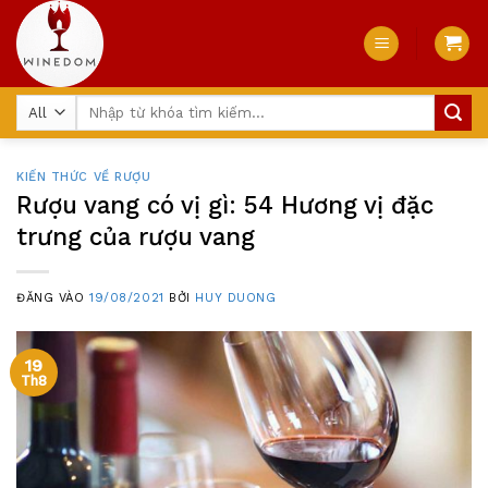
Skip
to
content
Tìm
kiếm:
KIẾN THỨC VỀ RƯỢU
Rượu vang có vị gì: 54 Hương vị đặc
trưng của rượu vang
ĐĂNG VÀO
19/08/2021
BỞI
HUY DUONG
19
Th8