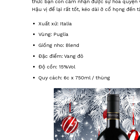
thức bạn còn cảm nhận được sự hòa quyện vớ
Hậu vị để lại rất tốt, kéo dài ở cổ họng đến 
Xuất xứ: Italia
Vùng: Puglia
Giống nho: Blend
Đặc điểm: Vang đỏ
Độ cồn: 15%Vol
Quy cách: 6c x 750ml / thùng