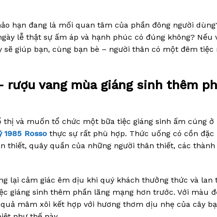
hảo hạn đang là mối quan tâm của phần đông người dùng
gày lễ thật sự ấm áp và hạnh phúc có đúng không? Nếu 
ây sẽ giúp bạn, cùng bạn bè – người thân có một đêm tiệc
 – rượu vang mùa giáng sinh thêm p
 thị và muốn tổ chức một bữa tiệc giáng sinh ấm cúng ở
ý 1985 Rosso
thực sự rất phù hợp. Thức uống có cồn đặc 
 thiết, quây quần của những người thân thiết, các thành 
g lại cảm giác êm dịu khi quý khách thưởng thức và lan t
tiệc giáng sinh thêm phần lãng mạng hơn trước. Với màu đ
 quả mâm xôi kết hợp với hương thơm dịu nhẹ của cây b
iệt như thế này.