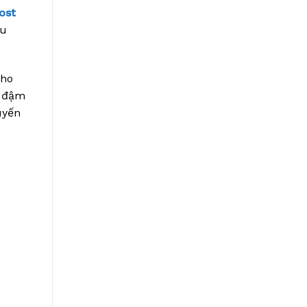
ost
̀u
nho
g đậm
uyến