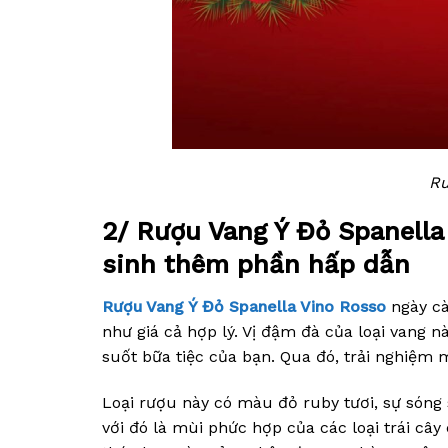
Rư
2/ Rượu Vang Ý Đỏ Spanella
sinh thêm phần hấp dẫn
Rượu Vang Ý Đỏ Spanella Vino Rosso
ngày cà
như giá cả hợp lý. Vị đậm đà của loại van
suốt bữa tiệc của bạn. Qua đó, trải nghiệm m
Loại rượu này có màu đỏ ruby tươi, sự s
với đó là mùi phức hợp của các loại trái câ