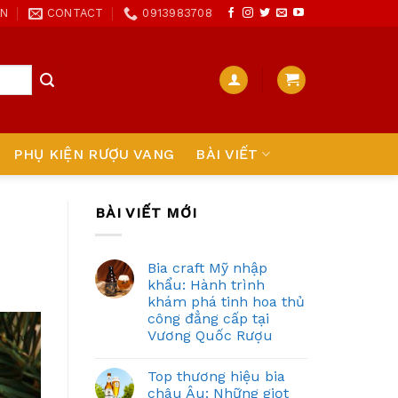
ON
CONTACT
0913983708
PHỤ KIỆN RƯỢU VANG
BÀI VIẾT
BÀI VIẾT MỚI
Bia craft Mỹ nhập
khẩu: Hành trình
khám phá tinh hoa thủ
công đẳng cấp tại
Vương Quốc Rượu
Top thương hiệu bia
châu Âu: Những giọt