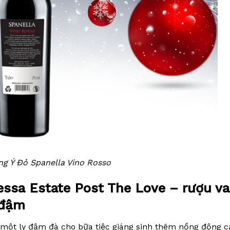
g Ý Đỏ Spanella Vino Rosso
ressa Estate Post The Love – rượu v
 đậm
 một ly đậm đà cho bữa tiệc giáng sinh thêm nồng động c