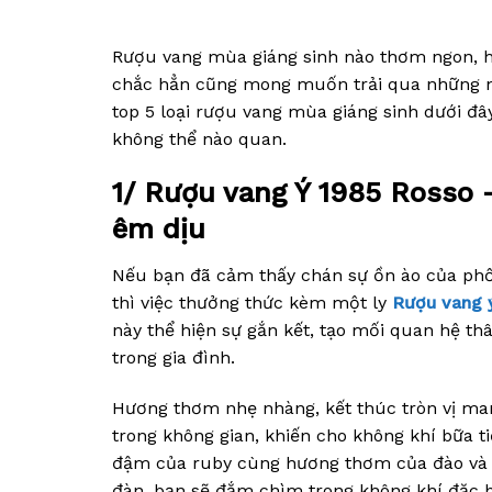
Rượu vang mùa giáng sinh nào thơm ngon, 
chắc hẳn cũng mong muốn trải qua những n
top 5 loại rượu vang mùa giáng sinh dưới đ
không thể nào quan.
1/ Rượu vang Ý 1985 Rosso
êm dịu
Nếu bạn đã cảm thấy chán sự ồn ào của phố
thì việc thưởng thức kèm một ly
Rượu vang 
này thể hiện sự gắn kết, tạo mối quan hệ thân
trong gia đình.
Hương thơm nhẹ nhàng, kết thúc tròn vị man
trong không gian, khiến cho không khí bữa 
đậm của ruby ​​cùng hương thơm của đào và
đàn, bạn sẽ đắm chìm trong không khí đặc b