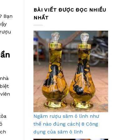
BÀI VIẾT ĐƯỢC ĐỌC NHIỀU
? Bạn
NHẤT
vậy
 rượu
hần
 nhà
biệt
viên
ỏa
Ngâm rượu sâm ô linh như
ỏ
thế nào đúng cách| 8 Công
ạch
dụng của sâm ô linh