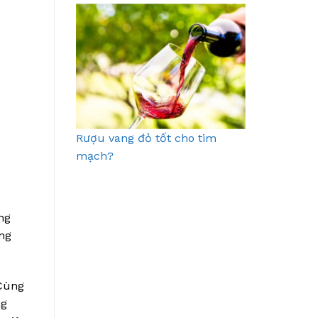
Rượu vang đỏ tốt cho tim
mạch?
̃ng
ong
 Cùng
ng