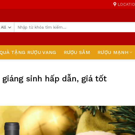
LOCATI
Tìm
kiếm:
QUÀ TẶNG RƯỢU VANG
RƯỢU SÂM
RƯỢU MẠNH
giáng sinh hấp dẫn, giá tốt