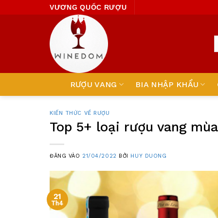
Skip
VƯƠNG QUỐC RƯỢU
to
content
RƯỢU VANG
BIA NHẬP KHẨU
KIẾN THỨC VỀ RƯỢU
Top 5+ loại rượu vang mùa 
ĐĂNG VÀO
21/04/2022
BỞI
HUY DUONG
21
Th4