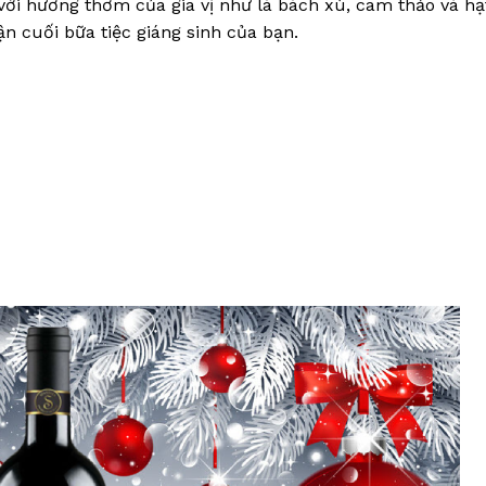
i hương thơm của gia vị như lá bách xù, cam thảo và hạt
tận cuối bữa tiệc giáng sinh của bạn.