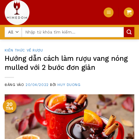
Skip
to
content
Tìm
kiếm:
KIẾN THỨC VỀ RƯỢU
Hướng dẫn cách làm rượu vang nóng
mulled với 2 bước đơn giản
ĐĂNG VÀO
20/04/2022
BỞI
HUY DUONG
20
Th4