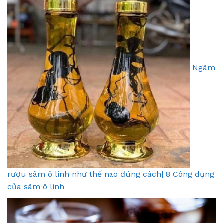
Ngâm
rượu sâm ô linh như thế nào đúng cách| 8 Công dụng
của sâm ô linh