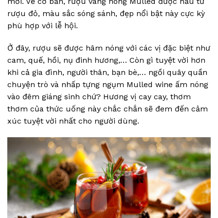
mới. Về cơ bản, rượu vang nóng Mulled được nấu từ
rượu đỏ, màu sắc sóng sánh, đẹp nổi bật này cực kỳ
phù hợp với lễ hội.
Ở đây, rượu sẽ được hâm nóng với các vị đặc biệt như
cam, quế, hồi, nụ đinh hương,… Còn gì tuyệt vời hơn
khi cả gia đình, người thân, bạn bè,… ngồi quây quần
chuyện trò và nhấp tựng ngụm Mulled wine ấm nóng
vào đêm giáng sinh chứ? Hương vị cay cay, thơm
thơm của thức uống này chắc chắn sẽ đem đến cảm
xúc tuyệt vời nhất cho người dùng.