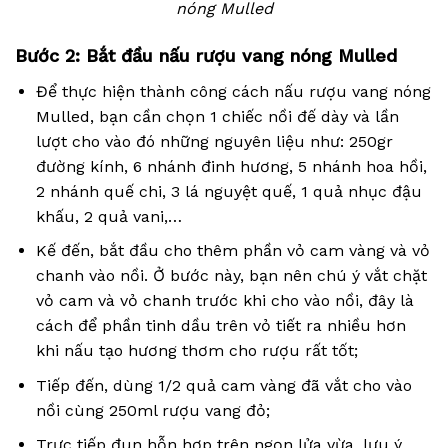
nóng Mulled
Bước 2: Bắt đầu nấu rượu vang nóng Mulled
Để thực hiện thành công cách nấu rượu vang nóng
Mulled, bạn cần chọn 1 chiếc nồi đế dày và lần
lượt cho vào đó những nguyên liệu như: 250gr
đường kính, 6 nhánh đinh hương, 5 nhánh hoa hồi,
2 nhánh quế chi, 3 lá nguyệt quế, 1 quả nhục đậu
khấu, 2 quả vani,…
Kế đến, bắt đầu cho thêm phần vỏ cam vàng và vỏ
chanh vào nồi. Ở bước này, bạn nên chú ý vắt chặt
vỏ cam và vỏ chanh trước khi cho vào nồi, đây là
cách để phần tinh dầu trên vỏ tiết ra nhiều hơn
khi nấu tạo hương thơm cho rượu rất tốt;
Tiếp đến, dùng 1/2 quả cam vàng đã vắt cho vào
nồi cùng 250ml rượu vang đỏ;
Trực tiếp đun hỗn hợp trên ngọn lửa vừa, lưu ý