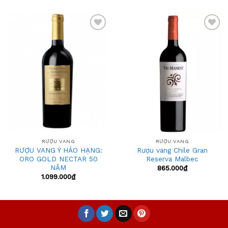
Add
Add
to
to
wishlist
wishlist
RƯỢU VANG
RƯỢU VANG
RƯỢU VANG Ý HẢO HẠNG:
Rượu vang Chile Gran
ORO GOLD NECTAR 50
Reserva Malbec
NĂM
865.000
₫
1.099.000
₫