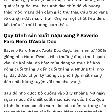
quả việt quốc, mùi hoa anh đào chín đỏ và hương
thảo mộc mang đến cảm giác thư thái.
Cấu trúc vang
vô cùng mượt mà, vị trái rừng và một chút tiêu đen,
kết thúc là mùi hương cam thảo.
Quy trình sản xuất rượu vang Ý Saverio
Faro Nero D’Avola Doc
Saverio Faro Nero d’Avola Doc được lên men từ 100%
giống nho Nero d’Avola. Nho thường được thu hoạch
vào lúc khí hậu ôn hòa: mùa đông và mùa hè khô
nóng cuối tháng 8 đến cuối tháng 9. Những trái nho
tại đây được chọn kỹ lưỡng và phù hợp nhất mang
đến chất lượng tuyện vời cho chai vang.
Sau đó nho được bỏ cuống và xử lý khoảng 7-8 ngày
ngâm nước để chiết xuất màu sắc và cấu trúc. Quá
trình lên men có cồn và malolactic diễn ra trong các
thùng thép không gỉ đều được kiểm soát một cách