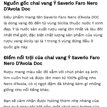
Nguồn gốc chai vang Ý
Saverio Faro Nero
D’Avola Doc
Siêu phẩm mang tên Saverio Faro Nero d’Avola DOC
là dòng vang đỏ đến từ vùng Sicilia thuộc nước Ý xinh
đẹp.
Ý là nước sản xuất rượu vang lớn nhất và lâu đời
nhất thế giới, đặc biệt chất lượng sản phẩm của vùng
rượu vang Sicily lại là 1 trong 5 vùng đứng đầu ở
quốc gia này.
Điểm nổi trội của chai vang Ý Saverio Faro
Nero D’Avola Doc
Rượu mang màu sắc đỏ sẫm với chút phản xạ ánh
tím cuốn hút và được lên men từ 100% giống nho
Nero d’Avola, có vị ngọt đậm đà không kém gì những
giống nho nổi tiếng khác.
Bạn sẽ cảm nhận được hương thơm nhẹ nhàng của
hoa quả ngay khi bật nắp: một chút mùi hương của