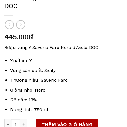
DOC
445.000
₫
Rượu vang Ý Saverio Faro Nero d’Avola DOC.
Xuất xứ: Ý
Vùng sản xuất: Sicily
Thương hiệu: Saverio Faro
Giống nho: Nero
Độ cồn: 13%
Dung tích: 750ml
Rượu vang Ý Saverio Faro Nero d’Avola DOC số lượng
THÊM VÀO GIỎ HÀNG