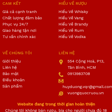
CAM KẾT
HIỂU VỀ RƯỢU
Giá cả cạnh tranh
Hiểu Về Whisky
Chất lượng đảm bảo
Hiểu Về Vang
Phục vụ 24/7
Hiểu Về Brandy
Giao hàng tận nơi
Hiểu Về Rum
Tư vấn chính xác
Hiểu Về Vodka
VỀ CHÚNG TÔI
LIÊN HỆ
Giới thiệu
554 Cộng Hoà, P13,
Liên hệ
Tân Bình, HCM
Bảo mật
0913983708
Điều khoản
Sản phẩm
huyduong.vqr@gmail.co
vuongquocruou.vn
Website đang trong thời gian hoàn thiện
Chúng tôi không bán rượu, bia cho người chưa đủ 18