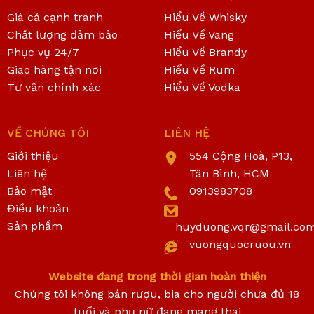
Giá cả cạnh tranh
Hiểu Về Whisky
Chất lượng đảm bảo
Hiểu Về Vang
Phục vụ 24/7
Hiểu Về Brandy
Giao hàng tận nơi
Hiểu Về Rum
Tư vấn chính xác
Hiểu Về Vodka
VỀ CHÚNG TÔI
LIÊN HỆ
Giới thiệu
554 Cộng Hoà, P13,
Liên hệ
Tân Bình, HCM
Bảo mật
0913983708
Điều khoản
Sản phẩm
huyduong.vqr@gmail.co
vuongquocruou.vn
Website đang trong thời gian hoàn thiện
Chúng tôi không bán rượu, bia cho người chưa đủ 18
tuổi và phụ nữ đang mang thai