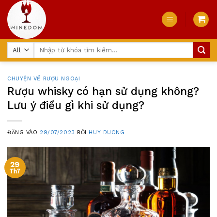
Skip
to
content
Tìm
kiếm:
CHUYỆN VỀ RƯỢU NGOẠI
Rượu whisky có hạn sử dụng không?
Lưu ý điều gì khi sử dụng?
ĐĂNG VÀO
29/07/2023
BỞI
HUY DUONG
29
Th7