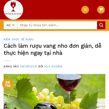
Skip
to
content
Tìm
kiếm:
KIẾN THỨC VỀ RƯỢU
Cách làm rượu vang nho đơn giản, dễ
thực hiện ngay tại nhà
ĐĂNG VÀO
29/08/2021
BỞI
HUY DUONG
29
Th8