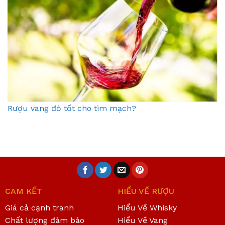
Rượu vang đỏ tốt cho tim mạch?
CAM KẾT
HIỂU VỀ RƯỢU
Giá cả cạnh tranh
Hiểu Về Whisky
Chất lượng đảm bảo
Hiểu Về Vang