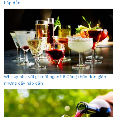
hấp dẫn
Whisky pha với gì mới ngon? 5 Công thức đơn giản
nhưng đầy hấp dẫn