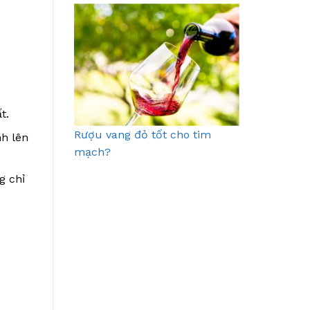
t.
Rượu vang đỏ tốt cho tim
nh lên
mạch?
g chỉ