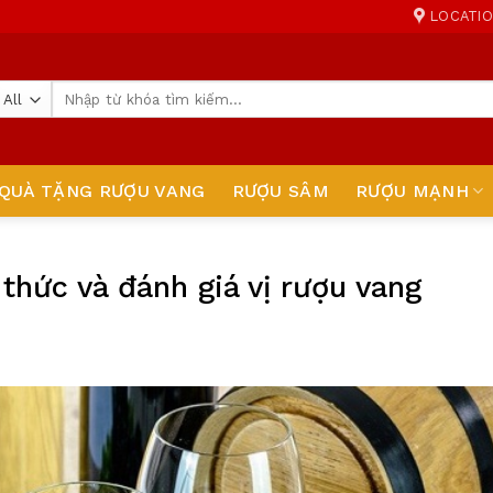
LOCATI
Tìm
kiếm:
QUÀ TẶNG RƯỢU VANG
RƯỢU SÂM
RƯỢU MẠNH
thức và đánh giá vị rượu vang