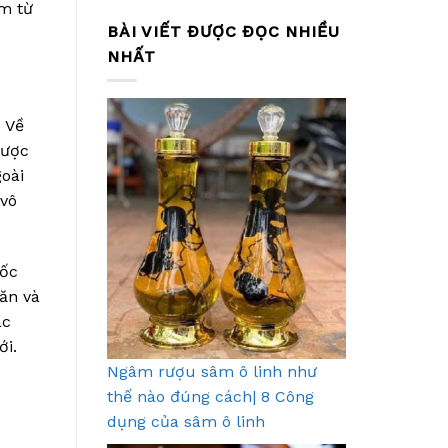
àm từ
BÀI VIẾT ĐƯỢC ĐỌC NHIỀU
NHẤT
 Về
được
oài
 vô
uốc
ăn và
ác
ới.
Ngâm rượu sâm ô linh như
thế nào đúng cách| 8 Công
dụng của sâm ô linh