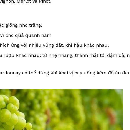
gnon, Merlot và Pinot.
c giống nho trắng.
i vì cho quả quanh năm.
hích ứng với nhiều vùng đất, khí hậu khác nhau.
ại rượu khác nhau: từ nhẹ nhàng, thanh mát tới đậm đà, 
hardonnay có thể dùng khi khai vị hay uống kèm đồ ăn đề