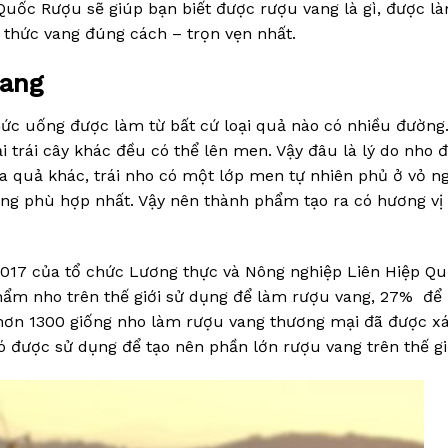
Quốc Rượu sẽ giúp bạn biết được rượu vang là gì, được l
 thức vang đúng cách – trọn vẹn nhất.
vang
hức uống được làm từ bất cứ loại quả nào có nhiều đường.
i trái cây khác đều có thể lên men. Vậy đâu là lý do nho 
a quả khác, trái nho có một lớp men tự nhiên phủ ở vỏ ng
ng phù hợp nhất. Vậy nên thành phẩm tạo ra có hương vị
2017 của tổ chức Lương thực và Nông nghiệp Liên Hiệp Q
hẩm nho trên thế giới sử dụng để làm rượu vang, 27% để 
 hơn 1300 giống nho làm rượu vang thương mại đã được x
đó được sử dụng để tạo nên phần lớn rượu vang trên thế gi