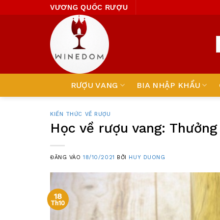
Skip
VƯƠNG QUỐC RƯỢU
to
content
RƯỢU VANG
BIA NHẬP KHẨU
KIẾN THỨC VỀ RƯỢU
Học về rượu vang: Thưởng 
ĐĂNG VÀO
18/10/2021
BỞI
HUY DUONG
18
Th10