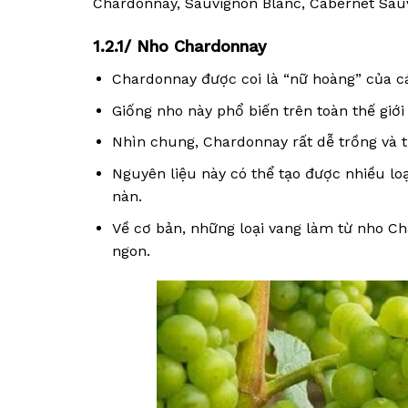
Chardonnay, Sauvignon Blanc, Cabernet Sauvi
1.2.1/ Nho Chardonnay
Chardonnay được coi là “nữ hoàng” của cá
Giống nho này phổ biến trên toàn thế giớ
Nhìn chung, Chardonnay rất dễ trồng và t
Nguyên liệu này có thể tạo được nhiều lo
nàn.
Về cơ bản, những loại vang làm từ nho C
ngon.