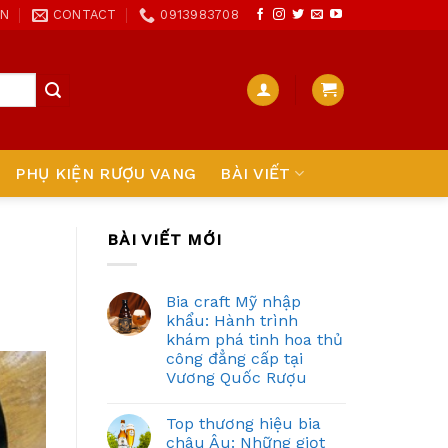
ON
CONTACT
0913983708
PHỤ KIỆN RƯỢU VANG
BÀI VIẾT
BÀI VIẾT MỚI
Bia craft Mỹ nhập
khẩu: Hành trình
khám phá tinh hoa thủ
công đẳng cấp tại
Vương Quốc Rượu
Top thương hiệu bia
châu Âu: Những giọt