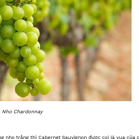
Nho Chardonnay
g nho trắng thì Cabernet Sauvignon được coi là vua của 